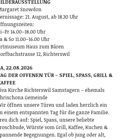
BILDERAUSSTELLUNG
argaret Snowdon
ernissage: 21. August, ab 18.30 Uhr
ffnungszeiten:
i–Fr 14.00–18.00 Uhr
a & So 11.00–16.00 Uhr
rtmuseum Haus zum Bären
orfbachstrasse 12, Richterswil
A, 22.08.2026
AG DER OFFENEN TÜR – SPIEL, SPASS, GRILL &
KAFFEE
iva Kirche Richterswil Samstagern – ehemals
hrischona Gemeinde
ir öffnen unsere Türen und laden herzlich ein
u einem entspannten Tag für die ganze Familie.
reu dich auf: Spiel, Spass, unsere beliebte
roschbude, Würste vom Grill, Kaffee, Kuchen &
pannende Begegnungen. Egal ob jung oder alt,