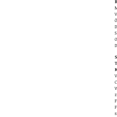
M
V
Ö
D
S
O
D
S
T
V
C
W
z
F
F
s