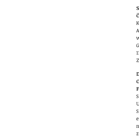
S
K
A
w
G
1
Z
D
O
S
U
S
e
n
z