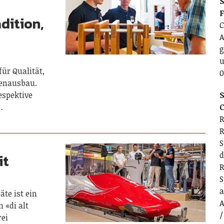
S
n
dition,
C
A
g
u
für Qualität,
0
nenausbau.
respektive
S
…
C
R
R
S
d
it
R
S
a
te ist ein
A
 «di alt
/
rei