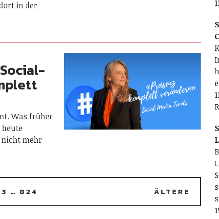
1
ort in der
S
C
K
I
 Social-
h
mplett
e
1
R
ant. Was früher
t heute
S
 nicht mehr
L
B
L
S
s
3
…
824
ÄLTERE
s
1