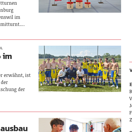
stturnen
enburg
enswil im
 mitturnt.…
IL
6 im
er erwähnt, ist
 der
E
äuschung der
B
V
J
F
Z
nausbau