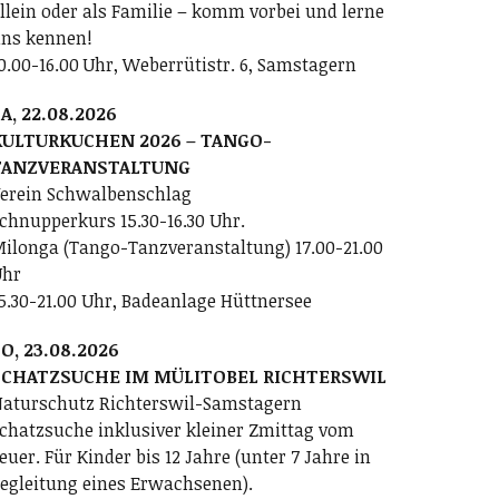
llein oder als Familie – komm vorbei und lerne
ns kennen!
0.00-16.00 Uhr, Weberrütistr. 6, Samstagern
A, 22.08.2026
KULTURKUCHEN 2026 – TANGO-
TANZVERANSTALTUNG
erein Schwalbenschlag
chnupperkurs 15.30-16.30 Uhr.
ilonga (Tango-Tanzveranstaltung) 17.00-21.00
Uhr
5.30-21.00 Uhr, Badeanlage Hüttnersee
O, 23.08.2026
SCHATZSUCHE IM MÜLITOBEL RICHTERSWIL
aturschutz Richterswil-Samstagern
chatzsuche inklusiver kleiner Zmittag vom
euer. Für Kinder bis 12 Jahre (unter 7 Jahre in
egleitung eines Erwachsenen).