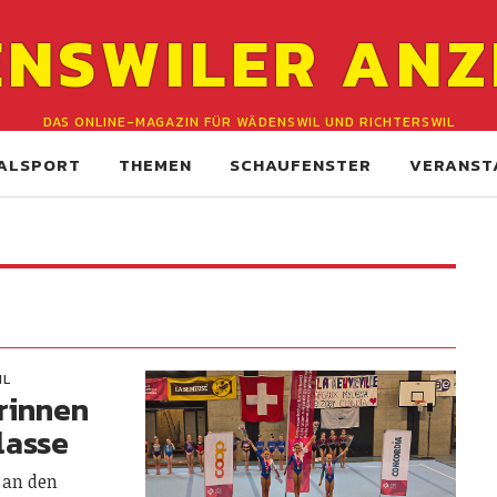
NSWILER ANZ
DAS ONLINE-MAGAZIN FÜR WÄDENSWIL UND RICHTERSWIL
ALSPORT
THEMEN
SCHAUFENSTER
VERANST
IL
rinnen
lasse
 an den