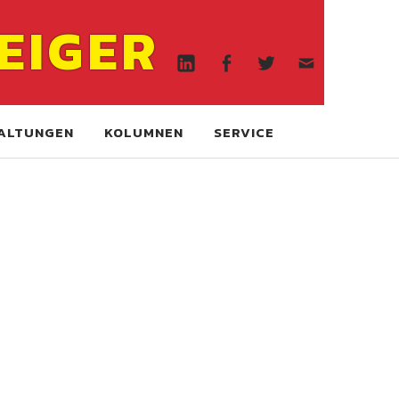
Linkedin
Facebook
Twitter
WA
EIGER
online
Linkedin
Facebook
Twitter
WA
online
ALTUNGEN
KOLUMNEN
SERVICE