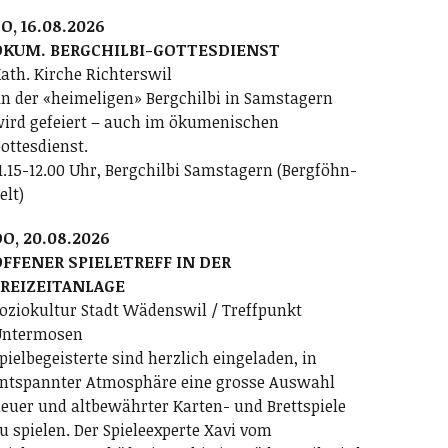
O, 16.08.2026
ÖKUM. BERGCHILBI-GOTTESDIENST
ath. Kirche Richterswil
n der «heimeligen» Bergchilbi in Samstagern
ird gefeiert – auch im ökumenischen
ottesdienst.
1.15-12.00 Uhr, Bergchilbi Samstagern (Bergföhn-
elt)
O, 20.08.2026
FFENER SPIELETREFF IN DER
FREIZEITANLAGE
oziokultur Stadt Wädenswil / Treffpunkt
ntermosen
pielbegeisterte sind herzlich eingeladen, in
ntspannter Atmosphäre eine grosse Auswahl
euer und altbewährter Karten- und Brettspiele
u spielen. Der Spieleexperte Xavi vom