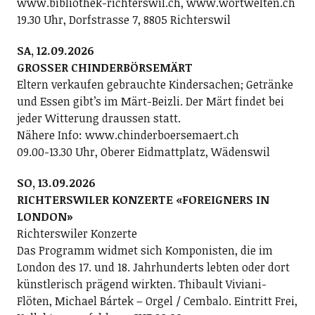
www.bibliothek-richterswil.ch, www.wortwelten.ch
19.30 Uhr, Dorfstrasse 7, 8805 Richterswil
SA, 12.09.2026
GROSSER CHINDERBÖRSEMÄRT
Eltern verkaufen gebrauchte Kindersachen; Getränke
und Essen gibt’s im Märt-Beizli. Der Märt findet bei
jeder Witterung draussen statt.
Nähere Info: www.chinderboersemaert.ch
09.00-13.30 Uhr, Oberer Eidmattplatz, Wädenswil
SO, 13.09.2026
RICHTERSWILER KONZERTE «FOREIGNERS IN
LONDON»
Richterswiler Konzerte
Das Programm widmet sich Komponisten, die im
London des 17. und 18. Jahrhunderts lebten oder dort
künstlerisch prägend wirkten. Thibault Viviani-
Flöten, Michael Bártek – Orgel / Cembalo. Eintritt Frei,