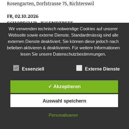
Rosengarten, Dorfstrasse 75, Richterswil
FR, 02.10.2026
SCHOPFCLUB- JUGENDTREFF
Wir verwenden technisch notwendige Cookies auf unserer
Jugendarbeitende der beiden Kirchen sowie der
Webseite sowie externe Dienste. Standardmässig sind alle
Jugendarbeit kuja
externen Dienste deaktiviert. Sie können diese jedoch nach
Am Freitagabend nichts vor? Der Schopfclub bietet
belieben aktivieren & deaktivieren. Für weitere Informationen
Jugendlichen der Sekundarstufe einen Jugendtreff.
lesen Sie unsere Datenschutzbestimmungen.
Ob Musik hören, einen Film schauen oder einfach nur
abhängen – du entscheidest, was du machen willst.
Essenziell
Externe Dienste
Komm vorbei und nimm deine Freunde mit!
19.00 Uhr, im ehemaligen Kindergarten Rosengarten
✓ Akzeptieren
DO, 08.10.2026
TANZ-CAFÉ MIT LIVE-MUSIK
Auswahl speichern
Pro Senectute Kanton Zürich, Ortsvertretung
Wädenswil und Au
Personalisieren
Die Ortsvertretung Wädenswil und Au organisiert das
Tanz-Café mit dem beliebten Alleinunterhalter Geri