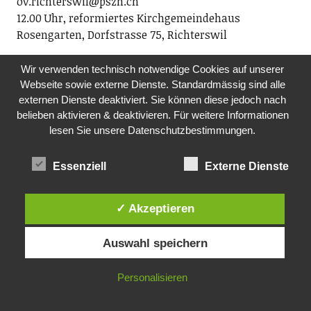
ov.richterswil@pszh.ch
12.00 Uhr, reformiertes Kirchgemeindehaus
Rosengarten, Dorfstrasse 75, Richterswil
DO, 10.12.2026
Wir verwenden technisch notwendige Cookies auf unserer
TANZ-CAFÉ MIT LIVE-MUSIK
Webseite sowie externe Dienste. Standardmässig sind alle
Pro Senectute Kanton Zürich, Ortsvertretung
externen Dienste deaktiviert. Sie können diese jedoch nach
Wädenswil und Au
belieben aktivieren & deaktivieren. Für weitere Informationen
lesen Sie unsere Datenschutzbestimmungen.
Die Ortsvertretung Wädenswil und Au organisiert das
Tanz-Café mit dem beliebten Alleinunterhalter Geri
Knobel. Alle Tanzbegeisterten der Generation 60+ sind
Essenziell
Externe Dienste
eingeladen, zu Livemusik das Tanzbein zu
schwingen. Auch wenn Sie nur zuhören wollen, sind
✓ Akzeptieren
Sie herzlich willkommen!
14.30-16.30 Uhr, Boccia Richterswil,
Auswahl speichern
Alte Landstr. 70, Richterswil (oberhalb Tuwag-Areal
Wädenswil)
Personalisieren
FR, 11.12.2026