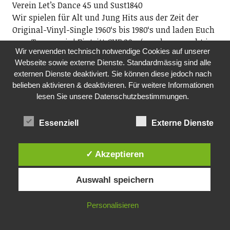
Verein Letʼs Dance 45 und Sust1840
Wir spielen für Alt und Jung Hits aus der Zeit der
Original-Vinyl-Single 1960ʻs bis 1980ʻs und laden Euch
zum Tanzen ein! Eintritt CHF 20.- (epochengerecht in
Wir verwenden technisch notwendige Cookies auf unserer
bar).
Webseite sowie externe Dienste. Standardmässig sind alle
20.00-00.00 Uhr, Sust 1840, Seestrasse 90, Wädenswil
externen Dienste deaktiviert. Sie können diese jedoch nach
belieben aktivieren & deaktivieren. Für weitere Informationen
MO, 14.12.2026
lesen Sie unsere Datenschutzbestimmungen.
SHARED READING – AN WORTEN WACHSEN
Bibliothek Richterswil
Essenziell
Externe Dienste
Zusammen lassen wir uns von Geschichten und
Gedichten leiten und erleben eine Wirkung, die wohl
tut. Niemand muss reden. Wer möchte, darf lesen.
✓ Akzeptieren
Wer zuhört, gehört bereits dazu. Teilnahme
kostenlos. Anmeldung: shared-reading@gmx.ch.
Auswahl speichern
www.bibliothek-richterswil.ch, www.wortwelten.ch
19.30 Uhr, Bibliothek Richterswil, Dorfstrasse 7
Personalisieren
DO, 17.12.2026