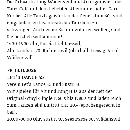
Die Ortsvertretung Wädenswil und Au organisiert das
Tanz-Café mit dem beliebten Alleinunterhalter Geri
Knobel. Alle Tanzbegeisterten der Generation 60+ sind
eingeladen, zu Livemusik das Tanzbein zu
schwingen. Auch wenn Sie nur zuhören wollen, sind
Sie herzlich willkommen!
14.30-16.30 Uhr, Boccia Richterswil,
Alte Landstr. 70, Richterswil (oberhalb Tuwag-Areal
Wädenswil)
FR, 13.11.2026
LETʼS DANCE 45
Verein Letʼs Dance 45 und Sust1840
Wir spielen für Alt und Jung Hits aus der Zeit der
Original-Vinyl-Single 1960ʻs bis 1980ʻs und laden Euch
zum Tanzen ein! Eintritt CHF 20.- (epochengerecht in
bar).
20.00-00.00 Uhr, Sust 1840, Seestrasse 90, Wädenswil