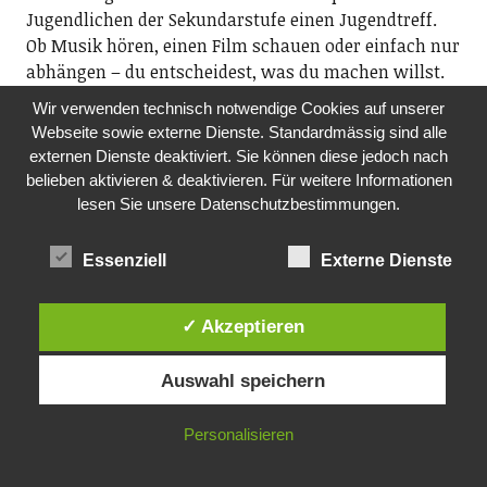
Jugendlichen der Sekundarstufe einen Jugendtreff.
Ob Musik hören, einen Film schauen oder einfach nur
abhängen – du entscheidest, was du machen willst.
Komm vorbei und nimm deine Freunde mit!
Wir verwenden technisch notwendige Cookies auf unserer
19.00 Uhr, im ehemaligen Kindergarten Rosengarten
Webseite sowie externe Dienste. Standardmässig sind alle
externen Dienste deaktiviert. Sie können diese jedoch nach
SA, 24.10.2026
belieben aktivieren & deaktivieren. Für weitere Informationen
TANZRAUSCH
lesen Sie unsere Datenschutzbestimmungen.
Tanzrausch-Team
Danceparty Ü40 mit den besten Tanz-Tracks querbeet
Essenziell
Externe Dienste
von den 1950-2026 (weitere Infos: www.tanzraus.ch)
ab 20.30 Uhr, Bürgi (Gerbestrasse 19), Richterswil
✓ Akzeptieren
FR, 30.10.2026
TREFF AM FREITAG
Auswahl speichern
Kath. Kirche Richterswil
Der Treff am Freitag bietet die Möglichkeit des
Personalisieren
Austausches für alle Interessierten. Nach einem
kurzen Impuls zu einem Thema, kann ausgiebig