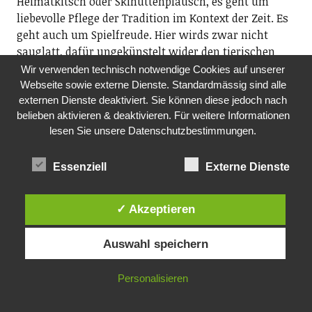
Heimatkitsch oder Skihüttenplausch, es geht um
liebevolle Pflege der Tradition im Kontext der Zeit. Es
geht auch um Spielfreude. Hier wirds zwar nicht
sauglatt, dafür ungekünstelt wider den tierischen
Ernst.
Wir verwenden technisch notwendige Cookies auf unserer
Dide Marfurt: Halszitter, Dudelsack, Gitarre; ­Simon
Webseite sowie externe Dienste. Standardmässig sind alle
externen Dienste deaktiviert. Sie können diese jedoch nach
Dettwiler: Schwyzerörgeli; Matthias Linck: Geige
belieben aktivieren & deaktivieren. Für weitere Informationen
19.30 Uhr, Kulturkeller Preisig, Richterswil
lesen Sie unsere Datenschutzbestimmungen.
DO, 01.10.2026
MITTAGSTISCH
Essenziell
Externe Dienste
Pro Senectute, Ortsvertretung Richterswil
Mittagstisch für Seniorinnen und Senioren
✓ Akzeptieren
ab 60. Im Anschluss Film. Anmeldung an
Fredi Reist, Tel. 044 784 88 52 oder per E-Mail:
Auswahl speichern
ov.richterswil@pszh.ch
12.00 Uhr, reformiertes Kirchgemeindehaus
Personalisieren
Rosengarten, Dorfstrasse 75, Richterswil