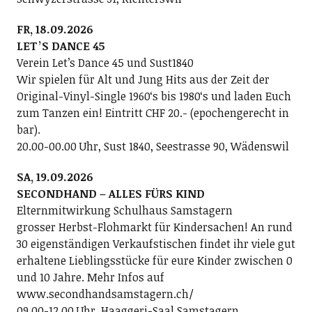
FR, 18.09.2026
LETʼS DANCE 45
Verein Letʼs Dance 45 und Sust1840
Wir spielen für Alt und Jung Hits aus der Zeit der
Original-Vinyl-Single 1960ʻs bis 1980ʻs und laden Euch
zum Tanzen ein! Eintritt CHF 20.- (epochengerecht in
bar).
20.00-00.00 Uhr, Sust 1840, Seestrasse 90, Wädenswil
SA, 19.09.2026
SECONDHAND – ALLES FÜRS KIND
Elternmitwirkung Schulhaus Samstagern
grosser Herbst-Flohmarkt für Kindersachen! An rund
30 eigenständigen Verkaufstischen findet ihr viele gut
erhaltene Lieblingsstücke für eure Kinder zwischen 0
und 10 Jahre. Mehr Infos auf
www.secondhandsamstagern.ch/
09.00-12.00 Uhr, Haaggeri-Saal Samstagern