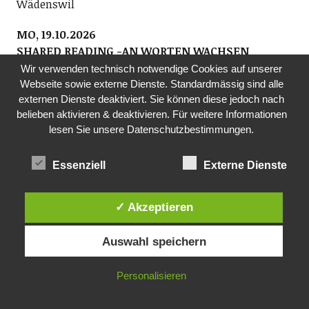
Wädenswil
MO, 19.10.2026
SHARED READING -AN WORTEN WACHSEN
Bibliothek Richterswil
Wir verwenden technisch notwendige Cookies auf unserer
Zusammen lassen wir uns von Geschichten und
Webseite sowie externe Dienste. Standardmässig sind alle
externen Dienste deaktiviert. Sie können diese jedoch nach
Gedichten leiten und erleben eine Wirkung, die wohl
belieben aktivieren & deaktivieren. Für weitere Informationen
tut. Niemand muss reden. Wer möchte, darf lesen.
lesen Sie unsere Datenschutzbestimmungen.
Wer zuhört, gehört bereits dazu. Teilnahme
kostenlos. Anmeldung: shared-reading@gmx.ch.
Essenziell
Externe Dienste
www.bibliothek-richterswil.ch, www.wortwelten.ch
19.30 Uhr, Bibliothek Richterswil, Dorfstrasse 7
✓ Akzeptieren
FR, 23.10.2026
SCHOPFCLUB- JUGENDTREFF
Auswahl speichern
Jugendarbeitende der beiden Kirchen sowie der
Jugendarbeit kuja
Personalisieren
Am Freitagabend nichts vor? Der Schopfclub bietet
Jugendlichen der Sekundarstufe einen Jugendtreff.