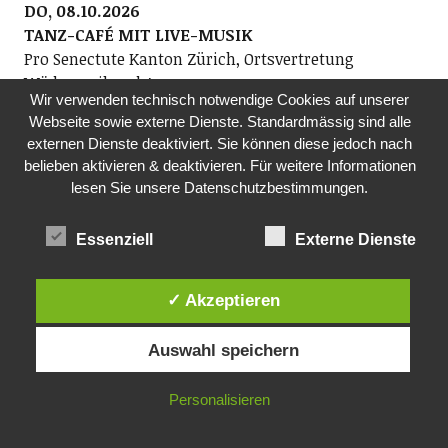
DO, 08.10.2026
TANZ-CAFÉ MIT LIVE-MUSIK
Pro Senectute Kanton Zürich, Ortsvertretung
Wädenswil und Au
Wir verwenden technisch notwendige Cookies auf unserer
Die Ortsvertretung Wädenswil und Au organisiert das
Webseite sowie externe Dienste. Standardmässig sind alle
Tanz-Café mit dem beliebten Alleinunterhalter Geri
externen Dienste deaktiviert. Sie können diese jedoch nach
Knobel. Alle Tanzbegeisterten der Generation 60+ sind
belieben aktivieren & deaktivieren. Für weitere Informationen
eingeladen, zu Livemusik das Tanzbein zu
lesen Sie unsere Datenschutzbestimmungen.
schwingen. Auch wenn Sie nur zuhören wollen, sind
Sie herzlich willkommen!
Essenziell
Externe Dienste
14.30-16.30 Uhr, Boccia Richterswil,
Alte Landstr. 70, Richterswil (oberhalb Tuwag-Areal
Wädenswil)
✓ Akzeptieren
DO, 15.10.2026
Auswahl speichern
FILM MIT KAFFEE UND KUCHEN
Pro Senectute, Ortsvertretung Richterswil
Personalisieren
Film 1: Die Welt der Tiere, Teil-2, Film von Reto
Stocker & Willi Grau. Film 2: Aserbaidschan, Land des