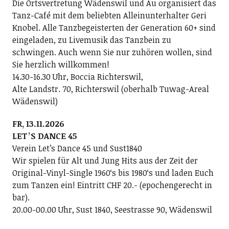
Die Ortsvertretung Wädenswil und Au organisiert das
Tanz-Café mit dem beliebten Alleinunterhalter Geri
Knobel. Alle Tanzbegeisterten der Generation 60+ sind
eingeladen, zu Livemusik das Tanzbein zu
schwingen. Auch wenn Sie nur zuhören wollen, sind
Sie herzlich willkommen!
14.30-16.30 Uhr, Boccia Richterswil,
Alte Landstr. 70, Richterswil (oberhalb Tuwag-Areal
Wädenswil)
FR, 13.11.2026
LETʼS DANCE 45
Verein Letʼs Dance 45 und Sust1840
Wir spielen für Alt und Jung Hits aus der Zeit der
Original-Vinyl-Single 1960ʻs bis 1980ʻs und laden Euch
zum Tanzen ein! Eintritt CHF 20.- (epochengerecht in
bar).
20.00-00.00 Uhr, Sust 1840, Seestrasse 90, Wädenswil