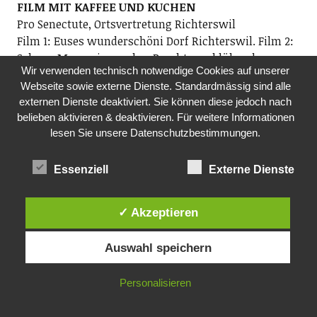
FILM MIT KAFFEE UND KUCHEN
Pro Senectute, Ortsvertretung Richterswil
Film 1: Euses wunderschöni Dorf Richterswil. Film 2:
Seleger Moor, eine wahre Pracht von blühenden
Wir verwenden technisch notwendige Cookies auf unserer
Blumen. Beide Filme von Reto Stocker. Kontakt: Fredi
Webseite sowie externe Dienste. Standardmässig sind alle
Reist
externen Dienste deaktiviert. Sie können diese jedoch nach
14.00 Uhr, Aula, Wohnen Plus, Schwyzerstrasse 31,
belieben aktivieren & deaktivieren. Für weitere Informationen
8805 Richterswil
lesen Sie unsere Datenschutzbestimmungen.
DO, 17.12.2026
Essenziell
Externe Dienste
OFFENER SPIELETREFF IN DER FREIZEITANLAGE
Soziokultur Stadt Wädenswil / Treffpunkt
Untermosen
✓ Akzeptieren
Spielbegeisterte sind herzlich eingeladen, in
entspannter Atmosphäre eine grosse Auswahl neuer
Auswahl speichern
und altbewährter Karten- und Brettspiele zu spielen.
Der Spieleexperte Xavi vom Spielwarengeschäft
Personalisieren
Pinocchio in Wädenswil wird den Abend begleiten.
Dies ist eine offene Gruppe – neue Spielerinnen und