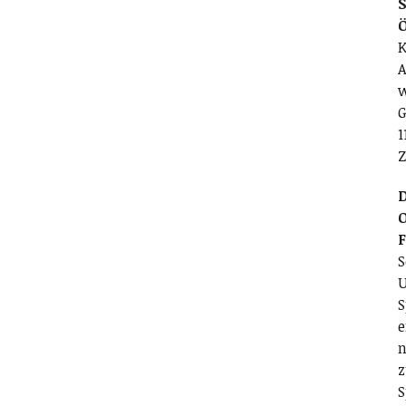
S
K
A
w
G
1
Z
D
O
S
U
S
e
n
z
S