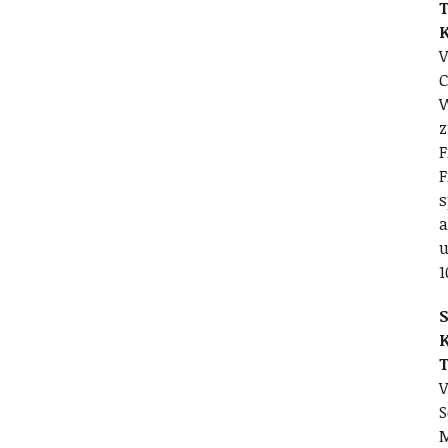
T
V
C
W
z
F
F
s
a
u
1
S
V
S
M