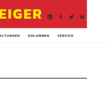
Linkedin
Facebook
Twitter
WA
EIGER
online
Linkedin
Facebook
Twitter
WA
online
ALTUNGEN
KOLUMNEN
SERVICE