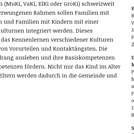
en (MuKi, VaKi, ElKi oder GroKi) schweizweit
E
ngezwungenen Rahmen sollen Familien mit
B
n und Familien mit Kindern mit einer
V
hulturnen integriert werden. Dieses
J
F
r das Kennenlernen verschiedener Kulturen
Z
on Vorurteilen und Kontaktängsten. Die
rang ausleben und ihre Basiskompetenzen
D
petenzen fördern. Nicht nur das Kind im Alter
P
 Eltern werden dadurch in die Gemeinde und
M
a
F
o
1
R
S