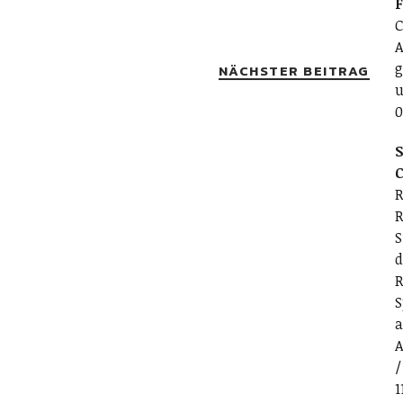
C
A
g
NÄCHSTER BEITRAG
u
0
S
C
R
R
S
d
R
S
a
A
/
1