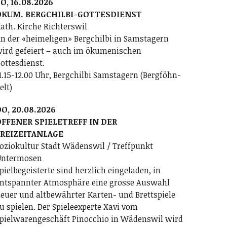
O, 16.08.2026
ÖKUM. BERGCHILBI-GOTTESDIENST
ath. Kirche Richterswil
n der «heimeligen» Bergchilbi in Samstagern
ird gefeiert – auch im ökumenischen
ottesdienst.
1.15-12.00 Uhr, Bergchilbi Samstagern (Bergföhn-
elt)
O, 20.08.2026
FFENER SPIELETREFF IN DER
FREIZEITANLAGE
oziokultur Stadt Wädenswil / Treffpunkt
ntermosen
pielbegeisterte sind herzlich eingeladen, in
ntspannter Atmosphäre eine grosse Auswahl
euer und altbewährter Karten- und Brettspiele
u spielen. Der Spieleexperte Xavi vom
pielwarengeschäft Pinocchio in Wädenswil wird