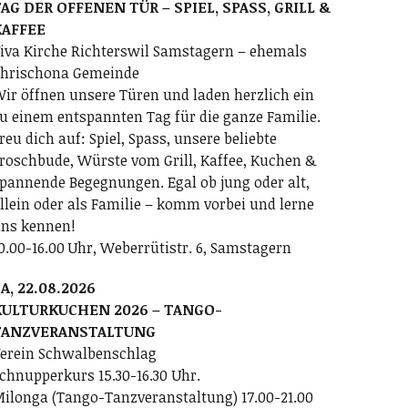
AG DER OFFENEN TÜR – SPIEL, SPASS, GRILL &
KAFFEE
iva Kirche Richterswil Samstagern – ehemals
hrischona Gemeinde
ir öffnen unsere Türen und laden herzlich ein
u einem entspannten Tag für die ganze Familie.
reu dich auf: Spiel, Spass, unsere beliebte
roschbude, Würste vom Grill, Kaffee, Kuchen &
pannende Begegnungen. Egal ob jung oder alt,
llein oder als Familie – komm vorbei und lerne
ns kennen!
0.00-16.00 Uhr, Weberrütistr. 6, Samstagern
A, 22.08.2026
KULTURKUCHEN 2026 – TANGO-
TANZVERANSTALTUNG
erein Schwalbenschlag
chnupperkurs 15.30-16.30 Uhr.
ilonga (Tango-Tanzveranstaltung) 17.00-21.00