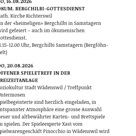
O, 16.08.2026
ÖKUM. BERGCHILBI-GOTTESDIENST
ath. Kirche Richterswil
n der «heimeligen» Bergchilbi in Samstagern
ird gefeiert – auch im ökumenischen
ottesdienst.
1.15-12.00 Uhr, Bergchilbi Samstagern (Bergföhn-
elt)
O, 20.08.2026
FFENER SPIELETREFF IN DER
FREIZEITANLAGE
oziokultur Stadt Wädenswil / Treffpunkt
ntermosen
pielbegeisterte sind herzlich eingeladen, in
ntspannter Atmosphäre eine grosse Auswahl
euer und altbewährter Karten- und Brettspiele
u spielen. Der Spieleexperte Xavi vom
pielwarengeschäft Pinocchio in Wädenswil wird