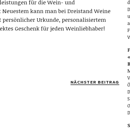
leistungen für die Wein- und
d
D
t Neuestem kann man bei Dreistand Weine
u
t persönlicher Urkunde, personalisiertem
a
fektes Geschenk für jeden Weinliebhaber!
F
F
«
M
V
NÄCHSTER BEITRAG
Ö
D
S
O
D
S