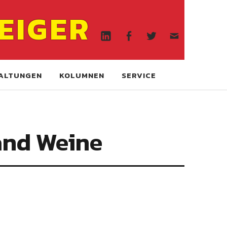
Linkedin
Facebook
Twitter
WA
EIGER
online
Linkedin
Facebook
Twitter
WA
online
ALTUNGEN
KOLUMNEN
SERVICE
tand Weine