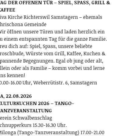
AG DER OFFENEN TÜR – SPIEL, SPASS, GRILL &
KAFFEE
iva Kirche Richterswil Samstagern – ehemals
hrischona Gemeinde
ir öffnen unsere Türen und laden herzlich ein
u einem entspannten Tag für die ganze Familie.
reu dich auf: Spiel, Spass, unsere beliebte
roschbude, Würste vom Grill, Kaffee, Kuchen &
pannende Begegnungen. Egal ob jung oder alt,
llein oder als Familie – komm vorbei und lerne
ns kennen!
0.00-16.00 Uhr, Weberrütistr. 6, Samstagern
A, 22.08.2026
KULTURKUCHEN 2026 – TANGO-
TANZVERANSTALTUNG
erein Schwalbenschlag
chnupperkurs 15.30-16.30 Uhr.
ilonga (Tango-Tanzveranstaltung) 17.00-21.00