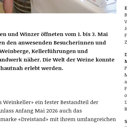
E
B
V
J
n und Winzer öffneten vom 1. bis 3. Mai
F
Z
ten den anwesenden Besucherinnen und
Weinberge, Kellerführungen und
D
ndwerk näher. Die Welt der Weine konnte
n hautnah erlebt werden.
P
M
a
F
o
n Weinkeller» ein fester Bestandteil der
1
R
Anlass Anfang Mai 2026 auch das
marke «Dreistand» mit ihrem umfangreichen
S