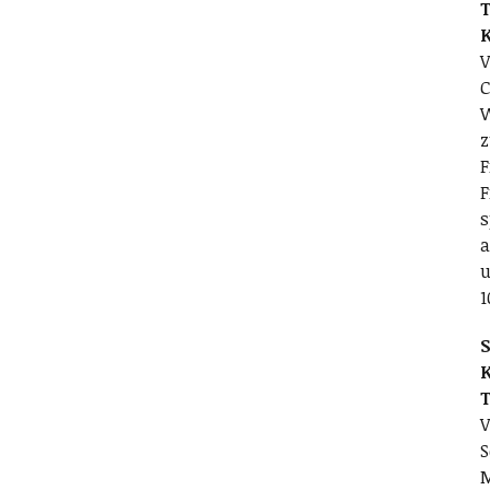
T
V
C
W
z
F
F
s
a
u
1
S
V
S
M