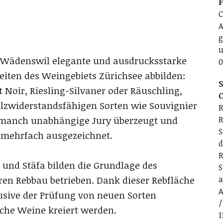
C
A
g
u
n Wädenswil elegante und ausdrucksstarke
0
iten des Weingebiets Zürichsee abbilden:
S
 Noir, Riesling-Silvaner oder Räuschling,
C
ilzwiderstandsfähigen Sorten wie Souvignier
R
R
n manch unabhängige Jury überzeugt und
S
 mehrfach ausgezeichnet.
d
R
 und Stäfa bilden die Grundlage des
S
a
ren Rebbau betrieben. Dank dieser Rebfläche
A
usive der Prüfung von neuen Sorten
/
sche Weine kreiert werden.
1