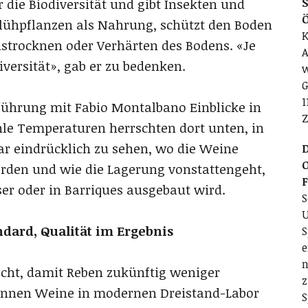
S
r die Biodiversität und gibt Insekten und
ühpflanzen als Nahrung, schützt den Boden
K
ustrocknen oder Verhärten des Bodens. «Je
A
iversität», gab er zu bedenken.
w
G
1
führung mit Fabio Montalbano Einblicke in
Z
hle Temperaturen herrschten dort unten, in
war eindrücklich zu sehen, wo die Weine
D
O
erden und wie die Lagerung vonstattengeht,
ser oder in Barriques ausgebaut wird.
S
U
ndard, Qualität im Ergebnis
S
e
n
scht, damit Reben zukünftig weniger
z
können Weine in modernen Dreistand-Labor
S