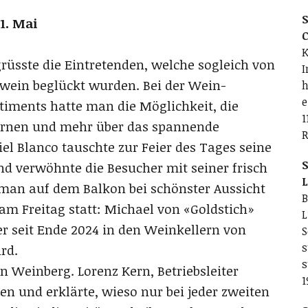
S
1. Mai
C
K
rüsste die Eintretenden, welche sogleich von
I
wein beglückt wurden. Bei der Wein-
h
e
timents hatte man die Möglichkeit, die
1
ernen und mehr über das spannende
R
l Blanco tauschte zur Feier des Tages seine
S
nd verwöhnte die Besucher mit seiner frisch
L
 man auf dem Balkon bei schönster Aussicht
B
am Freitag statt: Michael von «Goldstich»
L
er seit Ende 2024 in den Weinkellern von
S
s
rd.
s
n Weinberg. Lorenz Kern, Betriebsleiter
1
en und erklärte, wieso nur bei jeder zweiten