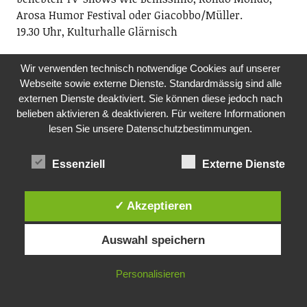
Arosa Humor Festival oder Giacobbo/Müller.
19.30 Uhr, Kulturhalle Glärnisch
MI, 02.12.2026
Wir verwenden technisch notwendige Cookies auf unserer
DAS UNSICHTBARE LEBEN IM BODEN
Webseite sowie externe Dienste. Standardmässig sind alle
Naturschutz Richterswil-Samstagern
externen Dienste deaktiviert. Sie können diese jedoch nach
Wir erhalten Einblicke in den Mikrokosmos an
belieben aktivieren & deaktivieren. Für weitere Informationen
Bakterien, Pilzen und weiteren Kleinstlebewesen im
lesen Sie unsere Datenschutzbestimmungen.
Boden und ihre immense Bedeutung für gesunde,
fruchtbare Böden.
Essenziell
Externe Dienste
19.45 Uhr, Haus zum Bären, Ortsmuseum Richterswil
✓ Akzeptieren
DO, 03.12.2026
MITTAGSTISCH
Pro Senectute, Ortsvertretung Richterswil
Auswahl speichern
Mittagstisch für Seniorinnen und Senioren
ab 60. Im Anschluss Film. Anmeldung an
Personalisieren
Fredi Reist, Tel. 044 784 88 52 oder per E-Mail:
ov.richterswil@pszh.ch