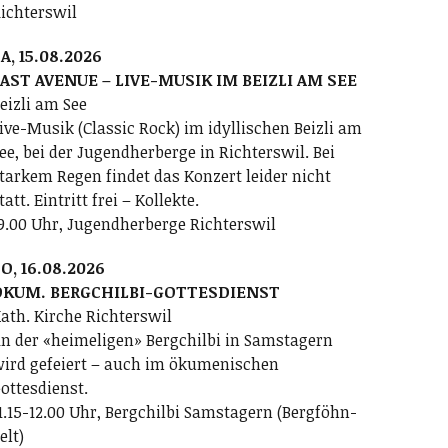
ichterswil
A, 15.08.2026
AST AVENUE – LIVE-MUSIK IM BEIZLI AM SEE
eizli am See
ive-Musik (Classic Rock) im idyllischen Beizli am
ee, bei der Jugendherberge in Richterswil. Bei
tarkem Regen findet das Konzert leider nicht
tatt. Eintritt frei – Kollekte.
9.00 Uhr, Jugendherberge Richterswil
O, 16.08.2026
ÖKUM. BERGCHILBI-GOTTESDIENST
ath. Kirche Richterswil
n der «heimeligen» Bergchilbi in Samstagern
ird gefeiert – auch im ökumenischen
ottesdienst.
1.15-12.00 Uhr, Bergchilbi Samstagern (Bergföhn-
elt)