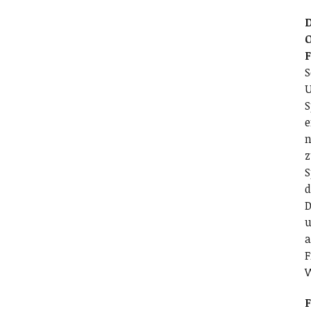
D
O
S
U
S
e
n
z
S
d
D
u
a
F
F