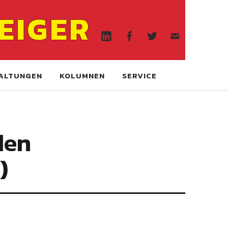
Linkedin
Facebook
Twitter
WA
EIGER
online
Linkedin
Facebook
Twitter
WA
online
ALTUNGEN
KOLUMNEN
SERVICE
den
)