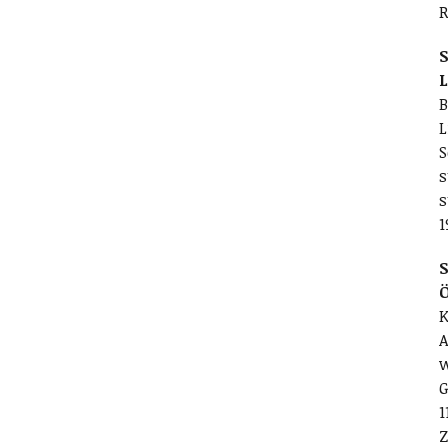
R
S
L
B
L
S
s
s
1
S
K
A
w
G
1
Z