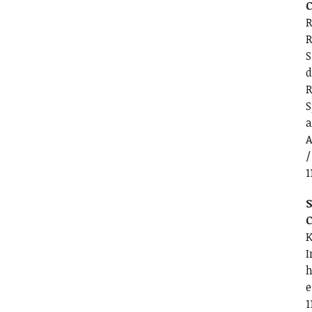
C
R
R
S
d
R
S
a
A
/
1
S
C
K
I
h
e
1