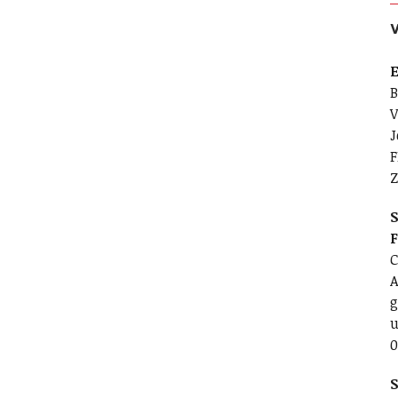
E
B
V
J
F
Z
S
C
A
g
u
0
S