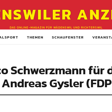
NSWILER ANZ
DAS ONLINE-MAGAZIN FÜR WÄDENSWIL UND RICHTERSWIL
ALSPORT
THEMEN
SCHAUFENSTER
VERANST
co Schwerzmann für 
 Andreas Gysler (FDP