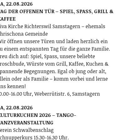
A, 22.08.2026
AG DER OFFENEN TÜR – SPIEL, SPASS, GRILL &
KAFFEE
iva Kirche Richterswil Samstagern – ehemals
hrischona Gemeinde
ir öffnen unsere Türen und laden herzlich ein
u einem entspannten Tag für die ganze Familie.
reu dich auf: Spiel, Spass, unsere beliebte
roschbude, Würste vom Grill, Kaffee, Kuchen &
pannende Begegnungen. Egal ob jung oder alt,
llein oder als Familie – komm vorbei und lerne
ns kennen!
0.00-16.00 Uhr, Weberrütistr. 6, Samstagern
A, 22.08.2026
KULTURKUCHEN 2026 – TANGO-
TANZVERANSTALTUNG
erein Schwalbenschlag
chnupperkurs 15.30-16.30 Uhr.