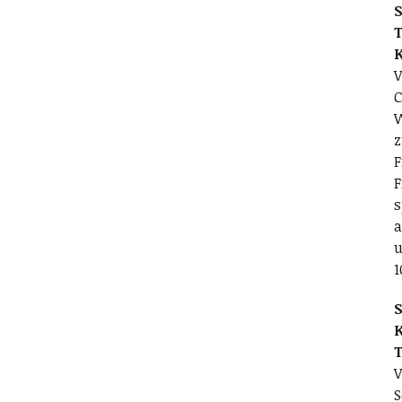
S
T
V
C
W
z
F
F
s
a
u
1
S
V
S