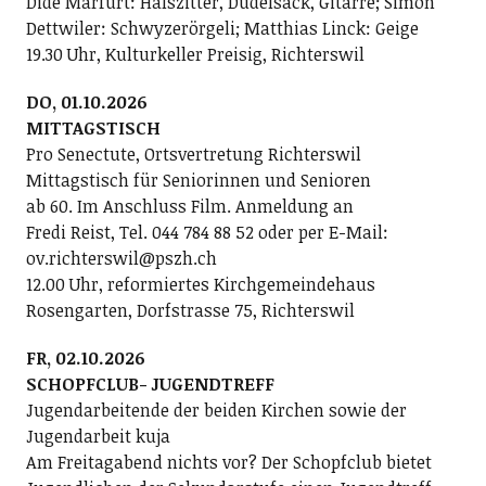
Dide Marfurt: Halszitter, Dudelsack, Gitarre; ­Simon
Dettwiler: Schwyzerörgeli; Matthias Linck: Geige
19.30 Uhr, Kulturkeller Preisig, Richterswil
DO, 01.10.2026
MITTAGSTISCH
Pro Senectute, Ortsvertretung Richterswil
Mittagstisch für Seniorinnen und Senioren
ab 60. Im Anschluss Film. Anmeldung an
Fredi Reist, Tel. 044 784 88 52 oder per E-Mail:
ov.richterswil@pszh.ch
12.00 Uhr, reformiertes Kirchgemeindehaus
Rosengarten, Dorfstrasse 75, Richterswil
FR, 02.10.2026
SCHOPFCLUB- JUGENDTREFF
Jugendarbeitende der beiden Kirchen sowie der
Jugendarbeit kuja
Am Freitagabend nichts vor? Der Schopfclub bietet