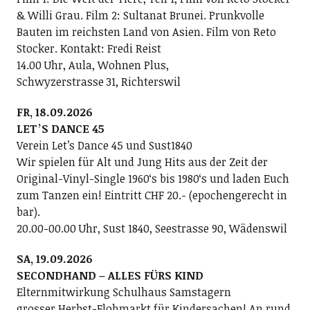
& Willi Grau. Film 2: Sultanat Brunei. Prunkvolle
Bauten im reichsten Land von Asien. Film von Reto
Stocker. Kontakt: Fredi Reist
14.00 Uhr, Aula, Wohnen Plus,
Schwyzerstrasse 31, Richterswil
FR, 18.09.2026
LETʼS DANCE 45
Verein Letʼs Dance 45 und Sust1840
Wir spielen für Alt und Jung Hits aus der Zeit der
Original-Vinyl-Single 1960ʻs bis 1980ʻs und laden Euch
zum Tanzen ein! Eintritt CHF 20.- (epochengerecht in
bar).
20.00-00.00 Uhr, Sust 1840, Seestrasse 90, Wädenswil
SA, 19.09.2026
SECONDHAND – ALLES FÜRS KIND
Elternmitwirkung Schulhaus Samstagern
grosser Herbst-Flohmarkt für Kindersachen! An rund