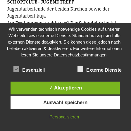
SCHOPFCLUB- JUGENDTREFF
Jugendarbeitende der beiden Kirchen sowie der
Jugendarbeit kuja
Am Freitagabend nichts vor? Der Schopfclub bietet
Wir verwenden technisch notwendige Cookies auf unserer
Jugendlichen der Sekundarstufe einen Jugendtreff.
Webseite sowie externe Dienste. Standardmässig sind alle
Ob Musik hören, einen Film schauen oder einfach nur
externen Dienste deaktiviert. Sie können diese jedoch nach
abhängen – du entscheidest, was du machen willst.
belieben aktivieren & deaktivieren. Für weitere Informationen
Komm vorbei und nimm deine Freunde mit!
lesen Sie unsere Datenschutzbestimmungen.
19.00 Uhr, im ehemaligen Kindergarten Rosengarten
Essenziell
Externe Dienste
SA, 24.10.2026
TANZRAUSCH
Tanzrausch-Team
✓ Akzeptieren
Danceparty Ü40 mit den besten Tanz-Tracks querbeet
von den 1950-2026 (weitere Infos: www.tanzraus.ch)
Auswahl speichern
ab 20.30 Uhr, Bürgi (Gerbestrasse 19), Richterswil
Personalisieren
FR, 30.10.2026
TREFF AM FREITAG