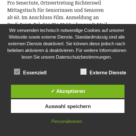
Pro Senectute, Ortsvertretung Richterswil
Mittagstisch für Seniorinnen und Senioren
ab 60. Im Anschluss Film. Anmeldung an
Fredi Reist, Tel. 044 784 88 52 oder per E-Mail:
Wir verwenden technisch notwendige Cookies auf unserer
ov.richterswil@pszh.ch
Webseite sowie externe Dienste. Standardmässig sind alle
12.00 Uhr, reformiertes Kirchgemeindehaus
externen Dienste deaktiviert. Sie können diese jedoch nach
Rosengarten, Dorfstrasse 75, Richterswil
belieben aktivieren & deaktivieren. Für weitere Informationen
lesen Sie unsere Datenschutzbestimmungen.
FR, 06.11.2026
SCHOPFCLUB- JUGENDTREFF
Essenziell
Externe Dienste
Jugendarbeitende der beiden Kirchen sowie der
Jugendarbeit kuja
Am Freitagabend nichts vor? Der Schopfclub bietet
✓ Akzeptieren
Jugendlichen der Sekundarstufe einen Jugendtreff.
Ob Musik hören, einen Film schauen oder einfach nur
Auswahl speichern
abhängen – du entscheidest, was du machen willst.
Komm vorbei und nimm deine Freunde mit!
Personalisieren
19.00 Uhr, im ehemaligen Kindergarten Rosengarten