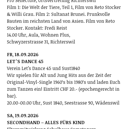
Pro Senectute, Ortsvertretung Richterswil
Film 1: Die Welt der Tiere, Teil 1, Film von Reto Stocker
& Willi Grau. Film 2: Sultanat Brunei. Prunkvolle
Bauten im reichsten Land von Asien. Film von Reto
Stocker. Kontakt: Fredi Reist
14.00 Uhr, Aula, Wohnen Plus,
Schwyzerstrasse 31, Richterswil
FR, 18.09.2026
LETʼS DANCE 45
Verein Letʼs Dance 45 und Sust1840
Wir spielen für Alt und Jung Hits aus der Zeit der
Original-Vinyl-Single 1960ʻs bis 1980ʻs und laden Euch
zum Tanzen ein! Eintritt CHF 20.- (epochengerecht in
bar).
20.00-00.00 Uhr, Sust 1840, Seestrasse 90, Wädenswil
SA, 19.09.2026
SECONDHAND – ALLES FÜRS KIND