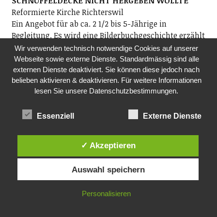
SCHNUFFELDECKE NICHT HERGEBEN WOLLTE
Reformierte Kirche Richterswil
Ein Angebot für ab ca. 2 1/2 bis 5-Jährige in
Begleitung. Es wird eine Bilderbuchgeschichte erzählt
und aktiv kindgerecht vertieft. Einfache Lieder
Wir verwenden technisch notwendige Cookies auf unserer
umrahmen die rund halbstündige Feier.
Webseite sowie externe Dienste. Standardmässig sind alle
Anschliessend geniessen wir das Zusammensein bei
externen Dienste deaktiviert. Sie können diese jedoch nach
belieben aktivieren & deaktivieren. Für weitere Informationen
Kaffee, Sirup und Büchertisch der Papeterie Köhler.
lesen Sie unsere Datenschutzbestimmungen.
Mit Pfarrer Ronald Herbig Weil und Fiire mit de
Chliine-Team.
14.00 Uhr, ref. Kirchgemeindehaus, Rosengartensaal
Essenziell
Externe Dienste
MI, 09.09.2026
✓ Akzeptieren
AUS DER WELT DER PILZE
Aktive Senioren Wädenswil
Auswahl speichern
Sie erhalten einen Einblick in die Welt der sichtbaren,
bekannten und unbekannten Pilze. Die
Personalisieren
Pilzkontrolleurin Susanne Hofmann, Horgen, wird
Wissenswertes über die Artenvielfalt im Pilzreich,