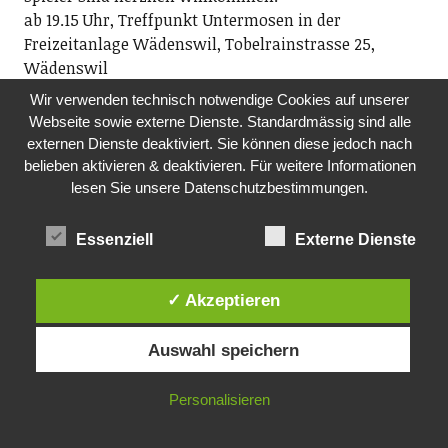
ab 19.15 Uhr, Treffpunkt Untermosen in der
Freizeitanlage Wädenswil, Tobelrainstrasse 25,
Wädenswil
Wir verwenden technisch notwendige Cookies auf unserer
MO, 19.10.2026
Webseite sowie externe Dienste. Standardmässig sind alle
SHARED READING -AN WORTEN WACHSEN
externen Dienste deaktiviert. Sie können diese jedoch nach
Bibliothek Richterswil
belieben aktivieren & deaktivieren. Für weitere Informationen
Zusammen lassen wir uns von Geschichten und
lesen Sie unsere Datenschutzbestimmungen.
Gedichten leiten und erleben eine Wirkung, die wohl
tut. Niemand muss reden. Wer möchte, darf lesen.
Essenziell
Externe Dienste
Wer zuhört, gehört bereits dazu. Teilnahme
kostenlos. Anmeldung: shared-reading@gmx.ch.
✓ Akzeptieren
www.bibliothek-richterswil.ch, www.wortwelten.ch
19.30 Uhr, Bibliothek Richterswil, Dorfstrasse 7
Auswahl speichern
SA, 24.10.2026
TANZRAUSCH
Personalisieren
Tanzrausch-Team
Danceparty Ü40 mit den besten Tanz-Tracks querbeet