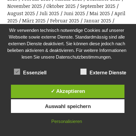
November 2025
Oktober 2025
September 2025
August 2025
Juli 2025
Juni 2025
Mai 2025
April
2025
März 2025
Februar 2025
Januar 2025
Dezember 2024
November 2024
Oktober 2024
Wir verwenden technisch notwendige Cookies auf unserer
September 2024
August 2024
Juli 2024
Juni 2024
Webseite sowie externe Dienste. Standardmässig sind alle
Mai 2024
April 2024
März 2024
Februar 2024
externen Dienste deaktiviert. Sie können diese jedoch nach
Januar 2024
Dezember 2023
November 2023
belieben aktivieren & deaktivieren. Für weitere Informationen
Oktober 2023
September 2023
August 2023
Juli
lesen Sie unsere Datenschutzbestimmungen.
2023
Juni 2023
Mai 2023
April 2023
März 2023
Februar 2023
Januar 2023
Dezember 2022
Essenziell
Externe Dienste
November 2022
Oktober 2022
September 2022
August 2022
Juli 2022
Juni 2022
Mai 2022
April
✓ Akzeptieren
2022
März 2022
Februar 2022
Januar 2022
Dezember 2021
November 2021
Oktober 2021
Auswahl speichern
September 2021
August 2021
Juli 2021
Juni 2021
Mai 2021
April 2021
März 2021
Februar 2021
Personalisieren
Januar 2021
Dezember 2020
November 2020
Oktober 2020
September 2020
August 2020
Juli