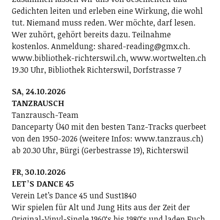
Gedichten leiten und erleben eine Wirkung, die wohl
tut. Niemand muss reden. Wer möchte, darf lesen.
Wer zuhört, gehört bereits dazu. Teilnahme
kostenlos. Anmeldung: shared-reading@gmx.ch.
www.bibliothek-richterswil.ch, www.wortwelten.ch
19.30 Uhr, Bibliothek Richterswil, Dorfstrasse 7
SA, 24.10.2026
TANZRAUSCH
Tanzrausch-Team
Danceparty Ü40 mit den besten Tanz-Tracks querbeet
von den 1950-2026 (weitere Infos: www.tanzraus.ch)
ab 20.30 Uhr, Bürgi (Gerbestrasse 19), Richterswil
FR, 30.10.2026
LETʼS DANCE 45
Verein Letʼs Dance 45 und Sust1840
Wir spielen für Alt und Jung Hits aus der Zeit der
Original-Vinyl-Single 1960ʻs bis 1980ʻs und laden Euch