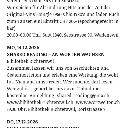
Verein Letʼs Dance 45 und Sust1840
Wir spielen für Alt und Jung Hits aus der Zeit der
Original-Vinyl-Single 1960ʻs bis 1980ʻs und laden Euch
zum Tanzen ein! Eintritt CHF 20.- (epochengerecht in
bar).
20.00-00.00 Uhr, Sust 1840, Seestrasse 90, Wädenswil
MO, 14.12.2026
SHARED READING – AN WORTEN WACHSEN
Bibliothek Richterswil
Zusammen lassen wir uns von Geschichten und
Gedichten leiten und erleben eine Wirkung, die wohl
tut. Niemand muss reden. Wer möchte, darf lesen.
Wer zuhört, gehört bereits dazu. Teilnahme
kostenlos. Anmeldung: shared-reading@gmx.ch.
www.bibliothek-richterswil.ch, www.wortwelten.ch
19.30 Uhr, Bibliothek Richterswil, Dorfstrasse 7
DO, 17.12.2026