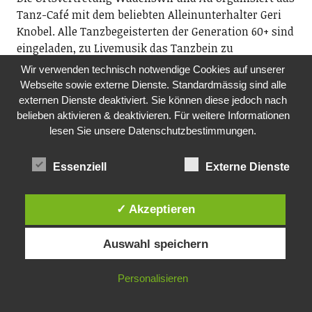
Tanz-Café mit dem beliebten Alleinunterhalter Geri
Knobel. Alle Tanzbegeisterten der Generation 60+ sind
eingeladen, zu Livemusik das Tanzbein zu
schwingen. Auch wenn Sie nur zuhören wollen, sind
Wir verwenden technisch notwendige Cookies auf unserer
Sie herzlich willkommen!
Webseite sowie externe Dienste. Standardmässig sind alle
14.30-16.30 Uhr, Boccia Richterswil,
externen Dienste deaktiviert. Sie können diese jedoch nach
Alte Landstr. 70, Richterswil (oberhalb Tuwag-Areal
belieben aktivieren & deaktivieren. Für weitere Informationen
Wädenswil)
lesen Sie unsere Datenschutzbestimmungen.
DO, 15.10.2026
Essenziell
Externe Dienste
FILM MIT KAFFEE UND KUCHEN
Pro Senectute, Ortsvertretung Richterswil
✓ Akzeptieren
Film 1: Die Welt der Tiere, Teil-2, Film von Reto
Stocker & Willi Grau. Film 2: Aserbaidschan, Land des
Auswahl speichern
Feuers mit vielen Vulkanen. Filme von Reto Stocker.
Kontakt: Fredi Reist
14.00 Uhr, Aula, Wohnen Plus, Schwyzerstrasse 31,
Personalisieren
8805 Richterswil