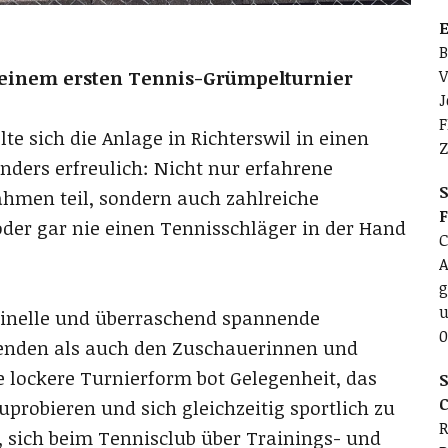
E
B
seinem ersten Tennis-Grümpelturnier
V
J
F
 sich die Anlage in Richterswil in einen
Z
nders erfreulich: Nicht nur erfahrene
S
ahmen teil, sondern auch zahlreiche
oder gar nie einen Tennisschläger in der Hand
C
A
g
u
ginelle und überraschend spannende
0
enden als auch den Zuschauerinnen und
e lockere Turnierform bot Gelegenheit, das
S
C
probieren und sich gleichzeitig sportlich zu
R
 sich beim Tennisclub über Trainings- und