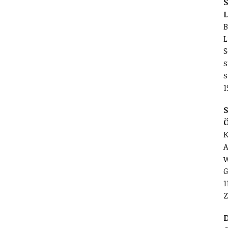
S
L
B
L
S
s
s
1
S
K
A
w
G
1
Z
D