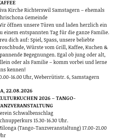
KAFFEE
iva Kirche Richterswil Samstagern – ehemals
hrischona Gemeinde
ir öffnen unsere Türen und laden herzlich ein
u einem entspannten Tag für die ganze Familie.
reu dich auf: Spiel, Spass, unsere beliebte
roschbude, Würste vom Grill, Kaffee, Kuchen &
pannende Begegnungen. Egal ob jung oder alt,
llein oder als Familie – komm vorbei und lerne
ns kennen!
0.00-16.00 Uhr, Weberrütistr. 6, Samstagern
A, 22.08.2026
KULTURKUCHEN 2026 – TANGO-
TANZVERANSTALTUNG
erein Schwalbenschlag
chnupperkurs 15.30-16.30 Uhr.
ilonga (Tango-Tanzveranstaltung) 17.00-21.00
Uhr