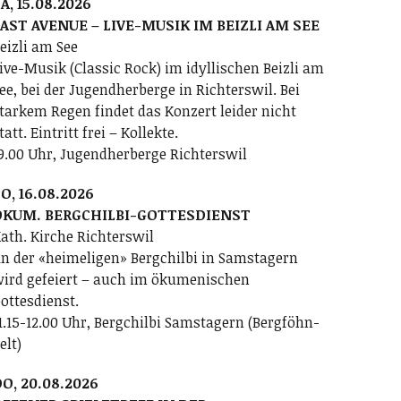
A, 15.08.2026
AST AVENUE – LIVE-MUSIK IM BEIZLI AM SEE
eizli am See
ive-Musik (Classic Rock) im idyllischen Beizli am
ee, bei der Jugendherberge in Richterswil. Bei
tarkem Regen findet das Konzert leider nicht
tatt. Eintritt frei – Kollekte.
9.00 Uhr, Jugendherberge Richterswil
O, 16.08.2026
ÖKUM. BERGCHILBI-GOTTESDIENST
ath. Kirche Richterswil
n der «heimeligen» Bergchilbi in Samstagern
ird gefeiert – auch im ökumenischen
ottesdienst.
1.15-12.00 Uhr, Bergchilbi Samstagern (Bergföhn-
elt)
O, 20.08.2026