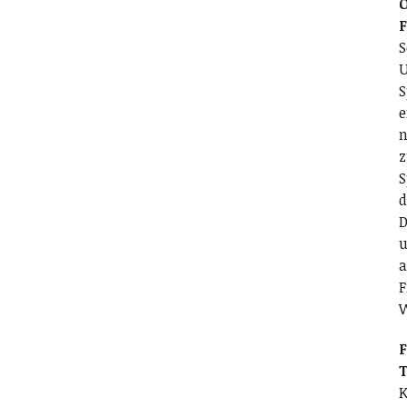
O
S
U
S
e
n
z
S
d
D
u
a
F
F
T
K