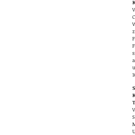
V
C
W
z
F
F
s
a
u
1
S
V
S
M