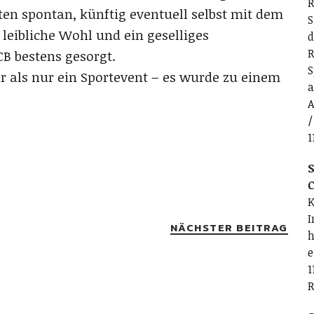
R
en spontan, künftig eventuell selbst mit dem
S
leibliche Wohl und ein geselliges
d
R
 bestens gesorgt.
S
 als nur ein Sportevent – es wurde zu einem
a
A
/
1
S
C
K
I
NÄCHSTER BEITRAG
h
e
1
R