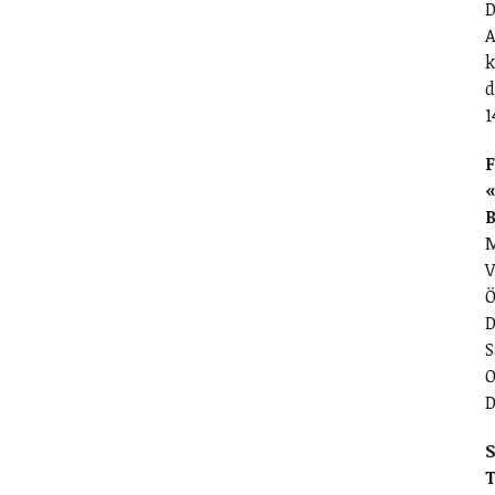
D
A
k
d
1
F
«
M
V
Ö
D
S
O
D
S
T