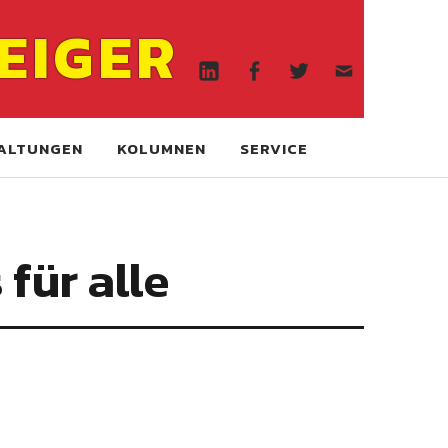
Linkedin
Facebook
Twitter
WA
EIGER
online
Linkedin
Facebook
Twitter
WA
online
ALTUNGEN
KOLUMNEN
SERVICE
für alle