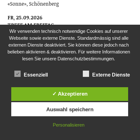
«Sonne», Schönenberg
FR, 25.09.2026
TREFF AM FREITAG
Wir verwenden technisch notwendige Cookies auf unserer
Kath. Kirche Richterswil
Webseite sowie externe Dienste. Standardmässig sind alle
Der Treff am Freitag bietet die Möglichkeit des
externen Dienste deaktiviert. Sie können diese jedoch nach
Austausches für alle Interessierten. Nach einem
belieben aktivieren & deaktivieren. Für weitere Informationen
kurzen Impuls zu einem Thema, kann ausgiebig
lesen Sie unsere Datenschutzbestimmungen.
darüber diskutiert werden.
14.00 Uhr, Jugendheim, kath. Kirche Richterswil
Essenziell
Externe Dienste
SA, 26.09.2026
CHRISTINE LAUTERBURG & DOPPELBOCK
✓ Akzeptieren
Kulturforum Richterswil/Samstagern
Auf der Suche nach der eigenen Volksmusik «ännet
Auswahl speichern
em bluemete Tröögli». Hier geht es nicht um
Heimatkitsch oder Skihüttenplausch, es geht um
Personalisieren
liebevolle Pflege der Tradition im Kontext der Zeit. Es
geht auch um Spielfreude. Hier wirds zwar nicht