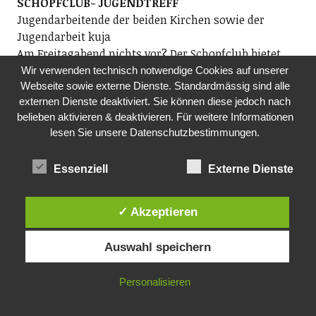
SCHOPFCLUB- JUGENDTREFF
Jugendarbeitende der beiden Kirchen sowie der
Jugendarbeit kuja
Am Freitagabend nichts vor? Der Schopfclub bietet
Jugendlichen der Sekundarstufe einen Jugendtreff.
Wir verwenden technisch notwendige Cookies auf unserer
Webseite sowie externe Dienste. Standardmässig sind alle
Ob Musik hören, einen Film schauen oder einfach nur
externen Dienste deaktiviert. Sie können diese jedoch nach
abhängen – du entscheidest, was du machen willst.
belieben aktivieren & deaktivieren. Für weitere Informationen
Komm vorbei und nimm deine Freunde mit!
lesen Sie unsere Datenschutzbestimmungen.
19.00 Uhr, im ehemaligen Kindergarten Rosengarten
DO, 08.10.2026
Essenziell
Externe Dienste
TANZ-CAFÉ MIT LIVE-MUSIK
Pro Senectute Kanton Zürich, Ortsvertretung
✓ Akzeptieren
Wädenswil und Au
Die Ortsvertretung Wädenswil und Au organisiert das
Auswahl speichern
Tanz-Café mit dem beliebten Alleinunterhalter Geri
Knobel. Alle Tanzbegeisterten der Generation 60+ sind
Personalisieren
eingeladen, zu Livemusik das Tanzbein zu
schwingen. Auch wenn Sie nur zuhören wollen, sind