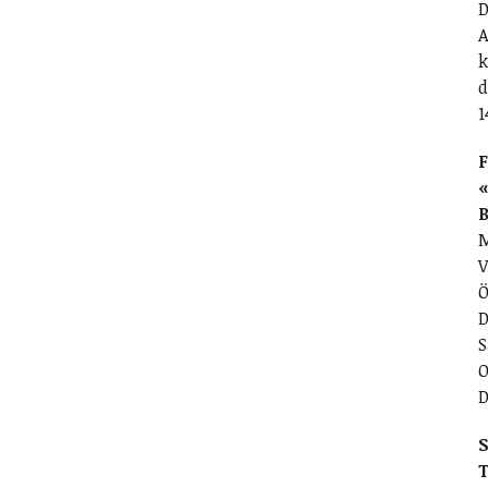
D
A
k
d
1
F
«
M
V
Ö
D
S
O
D
S
T