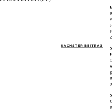
E
B
V
J
F
Z
NÄCHSTER BEITRAG
S
C
A
g
u
0
S
C
R