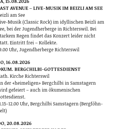
A, 15.08.2026
AST AVENUE – LIVE-MUSIK IM BEIZLI AM SEE
eizli am See
ive-Musik (Classic Rock) im idyllischen Beizli am
ee, bei der Jugendherberge in Richterswil. Bei
tarkem Regen findet das Konzert leider nicht
tatt. Eintritt frei – Kollekte.
9.00 Uhr, Jugendherberge Richterswil
O, 16.08.2026
ÖKUM. BERGCHILBI-GOTTESDIENST
ath. Kirche Richterswil
n der «heimeligen» Bergchilbi in Samstagern
ird gefeiert – auch im ökumenischen
ottesdienst.
1.15-12.00 Uhr, Bergchilbi Samstagern (Bergföhn-
elt)
O, 20.08.2026