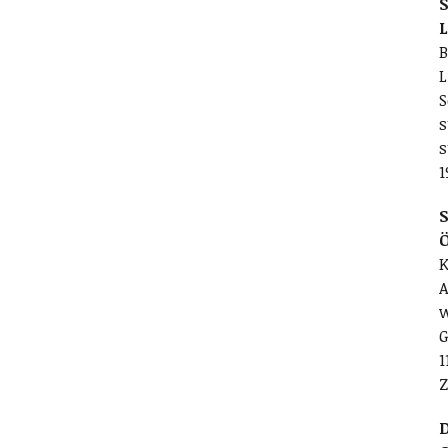
S
L
B
L
S
s
s
1
S
K
A
w
G
1
Z
D