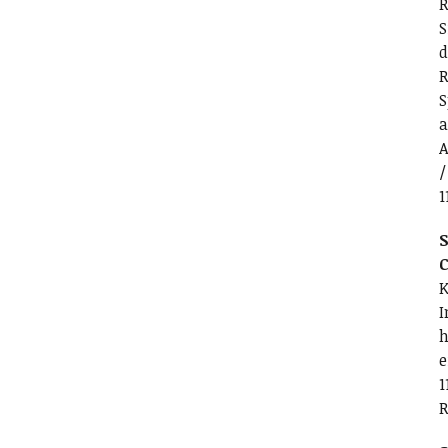
R
S
d
R
S
a
A
/
1
S
C
K
I
h
e
1
R