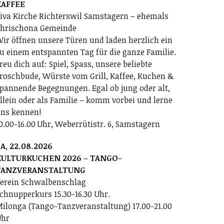
KAFFEE
iva Kirche Richterswil Samstagern – ehemals
hrischona Gemeinde
ir öffnen unsere Türen und laden herzlich ein
u einem entspannten Tag für die ganze Familie.
reu dich auf: Spiel, Spass, unsere beliebte
roschbude, Würste vom Grill, Kaffee, Kuchen &
pannende Begegnungen. Egal ob jung oder alt,
llein oder als Familie – komm vorbei und lerne
ns kennen!
0.00-16.00 Uhr, Weberrütistr. 6, Samstagern
A, 22.08.2026
KULTURKUCHEN 2026 – TANGO-
TANZVERANSTALTUNG
erein Schwalbenschlag
chnupperkurs 15.30-16.30 Uhr.
ilonga (Tango-Tanzveranstaltung) 17.00-21.00
Uhr