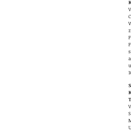
V
C
W
z
F
F
s
a
u
1
S
V
S
M