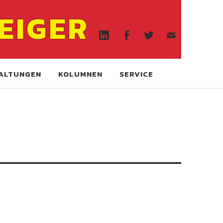
Linkedin
Facebook
Twitter
WA
EIGER
online
Linkedin
Facebook
Twitter
WA
online
ALTUNGEN
KOLUMNEN
SERVICE