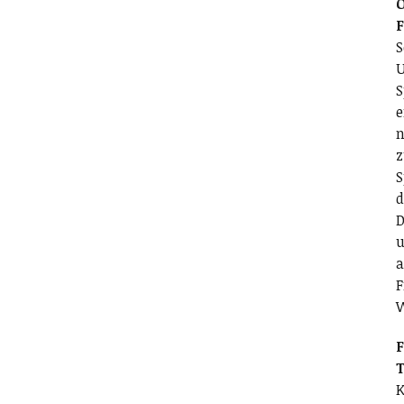
O
S
U
S
e
n
z
S
d
D
u
a
F
F
T
K