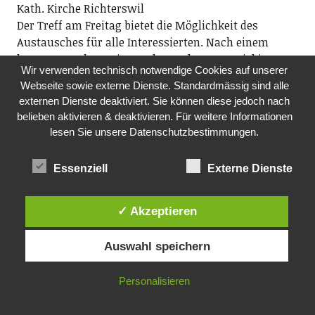
Kath. Kirche Richterswil
Der Treff am Freitag bietet die Möglichkeit des
Austausches für alle Interessierten. Nach einem
kurzen Impuls zu einem Thema, kann ausgiebig
Wir verwenden technisch notwendige Cookies auf unserer
darüber diskutiert werden.
Webseite sowie externe Dienste. Standardmässig sind alle
14.00 Uhr, Jugendheim, kath. Kirche Richterswil
externen Dienste deaktiviert. Sie können diese jedoch nach
belieben aktivieren & deaktivieren. Für weitere Informationen
SA, 26.09.2026
lesen Sie unsere Datenschutzbestimmungen.
CHRISTINE LAUTERBURG & DOPPELBOCK
Kulturforum Richterswil/Samstagern
Essenziell
Externe Dienste
Auf der Suche nach der eigenen Volksmusik «ännet
em bluemete Tröögli». Hier geht es nicht um
Heimatkitsch oder Skihüttenplausch, es geht um
✓ Akzeptieren
liebevolle Pflege der Tradition im Kontext der Zeit. Es
geht auch um Spielfreude. Hier wirds zwar nicht
Auswahl speichern
sauglatt, dafür ungekünstelt wider den tierischen
Ernst.
Personalisieren
Dide Marfurt: Halszitter, Dudelsack, Gitarre; ­Simon
Dettwiler: Schwyzerörgeli; Matthias Linck: Geige