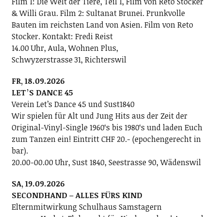
Film 1: Die Welt der Tiere, Teil 1, Film von Reto Stocker
& Willi Grau. Film 2: Sultanat Brunei. Prunkvolle
Bauten im reichsten Land von Asien. Film von Reto
Stocker. Kontakt: Fredi Reist
14.00 Uhr, Aula, Wohnen Plus,
Schwyzerstrasse 31, Richterswil
FR, 18.09.2026
LETʼS DANCE 45
Verein Letʼs Dance 45 und Sust1840
Wir spielen für Alt und Jung Hits aus der Zeit der
Original-Vinyl-Single 1960ʻs bis 1980ʻs und laden Euch
zum Tanzen ein! Eintritt CHF 20.- (epochengerecht in
bar).
20.00-00.00 Uhr, Sust 1840, Seestrasse 90, Wädenswil
SA, 19.09.2026
SECONDHAND – ALLES FÜRS KIND
Elternmitwirkung Schulhaus Samstagern