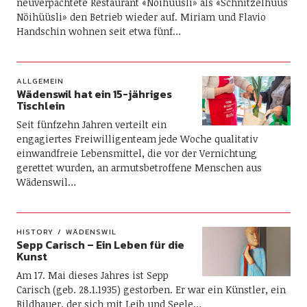
neuverpachtete Restaurant «Nöihüüsli» als «Schnitzelhuus
Nöihüüsli» den Betrieb wieder auf. Miriam und Flavio
Handschin wohnen seit etwa fünf…
ALLGEMEIN
Wädenswil hat ein 15-jähriges
Tischlein
Seit fünfzehn Jahren verteilt ein
engagiertes Freiwilligenteam jede Woche qualitativ
einwandfreie Lebensmittel, die vor der Vernichtung
gerettet wurden, an armutsbetroffene Menschen aus
Wädenswil…
HISTORY
WÄDENSWIL
Sepp Carisch – Ein Leben für die
Kunst
Am 17. Mai dieses Jahres ist Sepp
Carisch (geb. 28.1.1935) gestorben. Er war ein Künstler, ein
Bildhauer, der sich mit Leib und Seele…