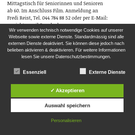
Mittagstisch für Seniorinnen und Senioren
ab 60. Im Anschluss Film. Anmeldung an
Fredi Reist, Tel. 044 784 88 52 oder per E-Mail:
ov.richterswil@pszh.ch
Wir verwenden technisch notwendige Cookies auf unserer
12.00 Uhr, reformiertes Kirchgemeindehaus
Webseite sowie externe Dienste. Standardmässig sind alle
Rosengarten, Dorfstrasse 75, Richterswil
externen Dienste deaktiviert. Sie können diese jedoch nach
belieben aktivieren & deaktivieren. Für weitere Informationen
FR, 06.11.2026
lesen Sie unsere Datenschutzbestimmungen.
SCHOPFCLUB- JUGENDTREFF
Jugendarbeitende der beiden Kirchen sowie der
Essenziell
Externe Dienste
Jugendarbeit kuja
Am Freitagabend nichts vor? Der Schopfclub bietet
Jugendlichen der Sekundarstufe einen Jugendtreff.
✓ Akzeptieren
Ob Musik hören, einen Film schauen oder einfach nur
abhängen – du entscheidest, was du machen willst.
Auswahl speichern
Komm vorbei und nimm deine Freunde mit!
19.00 Uhr, im ehemaligen Kindergarten Rosengarten
Personalisieren
DO, 12.11.2026