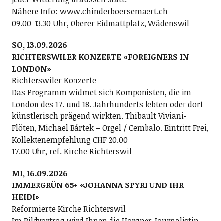
Nähere Info: www.chinderboersemaert.ch
09.00-13.30 Uhr, Oberer Eidmattplatz, Wädenswil
SO, 13.09.2026
RICHTERSWILER KONZERTE «FOREIGNERS IN
LONDON»
Richterswiler Konzerte
Das Programm widmet sich Komponisten, die im
London des 17. und 18. Jahrhunderts lebten oder dort
künstlerisch prägend wirkten. Thibault Viviani-
Flöten, Michael Bártek – Orgel / Cembalo. Eintritt Frei,
Kollektenempfehlung CHF 20.00
17.00 Uhr, ref. Kirche Richterswil
MI, 16.09.2026
IMMERGRÜN 65+ «JOHANNA SPYRI UND IHR
HEIDI»
Reformierte Kirche Richterswil
Im Bildvortrag wird Ihnen die Horgner Journalistin