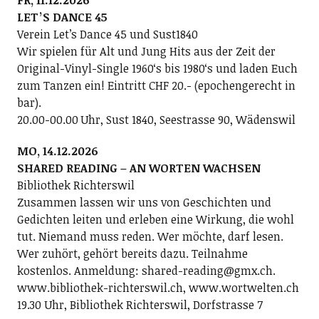
FR, 11.12.2026
LETʼS DANCE 45
Verein Letʼs Dance 45 und Sust1840
Wir spielen für Alt und Jung Hits aus der Zeit der
Original-Vinyl-Single 1960ʻs bis 1980ʻs und laden Euch
zum Tanzen ein! Eintritt CHF 20.- (epochengerecht in
bar).
20.00-00.00 Uhr, Sust 1840, Seestrasse 90, Wädenswil
MO, 14.12.2026
SHARED READING – AN WORTEN WACHSEN
Bibliothek Richterswil
Zusammen lassen wir uns von Geschichten und
Gedichten leiten und erleben eine Wirkung, die wohl
tut. Niemand muss reden. Wer möchte, darf lesen.
Wer zuhört, gehört bereits dazu. Teilnahme
kostenlos. Anmeldung: shared-reading@gmx.ch.
www.bibliothek-richterswil.ch, www.wortwelten.ch
19.30 Uhr, Bibliothek Richterswil, Dorfstrasse 7