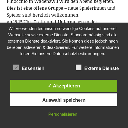
Pinocchio in Wädenswil wird den Abend begleiten.
Dies ist eine offene Gruppe – neue Spielerinnen und
Spieler sind herzlich willkommen.
ab 19.15 Uhr, Treffpunkt Untermosen in der
Freizeitanlage Wädenswil, Tobelrainstrasse 25,
Wir verwenden technisch notwendige Cookies auf unserer
Webseite sowie externe Dienste. Standardmässig sind alle
Wädenswil
externen Dienste deaktiviert. Sie können diese jedoch nach
belieben aktivieren & deaktivieren. Für weitere Informationen
Alle ansehen
lesen Sie unsere Datenschutzbestimmungen.
Über uns
Essenziell
Externe Dienste
Der Wädenswiler Online ist das lokale Newsportal für
✓ Akzeptieren
Wädenswil mit seinen Ortsteilen Schönenberg,
Hütten, Au sowie für Richterswil und
Auswahl speichern
Samstagern. Auf diesem Portal finden Sie alles
Lesenswerte über die drittgrösste Stadt im Kanton
Personalisieren
Zürich. Ob Musik, Kunst, Fasnacht, Sport oder
spannende Vorträge: Dank unserem