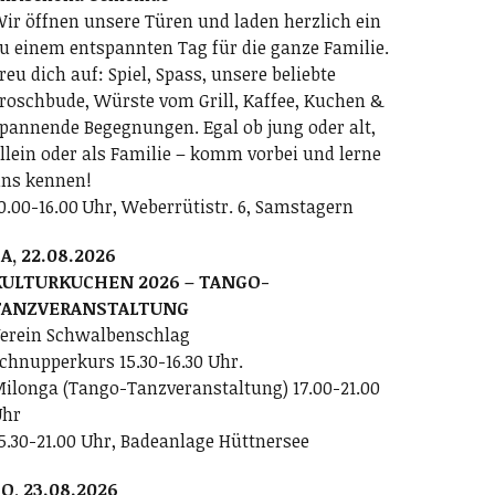
ir öffnen unsere Türen und laden herzlich ein
u einem entspannten Tag für die ganze Familie.
reu dich auf: Spiel, Spass, unsere beliebte
roschbude, Würste vom Grill, Kaffee, Kuchen &
pannende Begegnungen. Egal ob jung oder alt,
llein oder als Familie – komm vorbei und lerne
ns kennen!
0.00-16.00 Uhr, Weberrütistr. 6, Samstagern
A, 22.08.2026
KULTURKUCHEN 2026 – TANGO-
TANZVERANSTALTUNG
erein Schwalbenschlag
chnupperkurs 15.30-16.30 Uhr.
ilonga (Tango-Tanzveranstaltung) 17.00-21.00
Uhr
5.30-21.00 Uhr, Badeanlage Hüttnersee
O, 23.08.2026