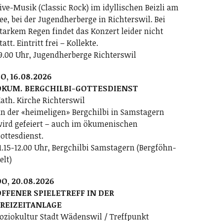
ive-Musik (Classic Rock) im idyllischen Beizli am
ee, bei der Jugendherberge in Richterswil. Bei
tarkem Regen findet das Konzert leider nicht
tatt. Eintritt frei – Kollekte.
9.00 Uhr, Jugendherberge Richterswil
O, 16.08.2026
ÖKUM. BERGCHILBI-GOTTESDIENST
ath. Kirche Richterswil
n der «heimeligen» Bergchilbi in Samstagern
ird gefeiert – auch im ökumenischen
ottesdienst.
1.15-12.00 Uhr, Bergchilbi Samstagern (Bergföhn-
elt)
O, 20.08.2026
FFENER SPIELETREFF IN DER
FREIZEITANLAGE
oziokultur Stadt Wädenswil / Treffpunkt