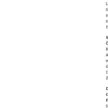
L
S
s
s
1
S
K
A
w
G
1
Z
D
O
S