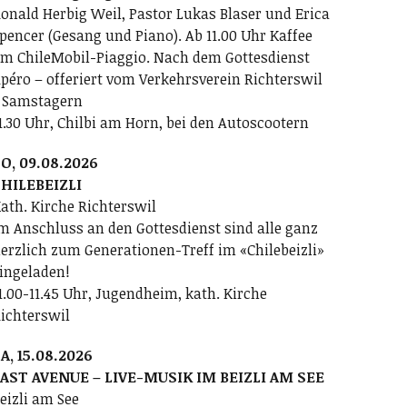
onald Herbig Weil, Pastor Lukas Blaser und Erica
pencer (Gesang und Piano). Ab 11.00 Uhr Kaffee
m ChileMobil-Piaggio. Nach dem Gottesdienst
péro – offeriert vom Verkehrsverein Richterswil
 Samstagern
1.30 Uhr, Chilbi am Horn, bei den Autoscootern
O, 09.08.2026
HILEBEIZLI
ath. Kirche Richterswil
m Anschluss an den Gottesdienst sind alle ganz
erzlich zum Generationen-Treff im «Chilebeizli»
ingeladen!
1.00-11.45 Uhr, Jugendheim, kath. Kirche
ichterswil
A, 15.08.2026
AST AVENUE – LIVE-MUSIK IM BEIZLI AM SEE
eizli am See