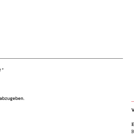
2
”
abzugeben.
E
B