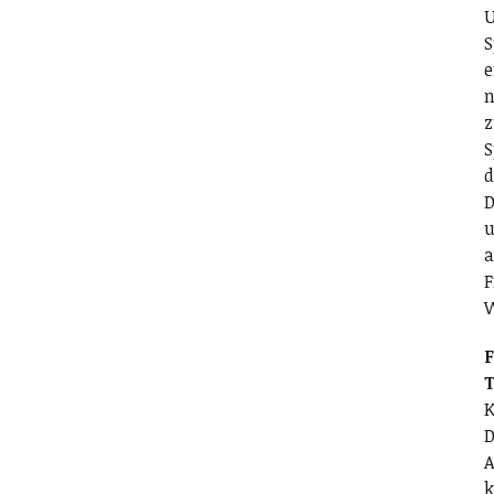
U
S
e
n
z
S
d
D
u
a
F
F
T
K
D
A
k