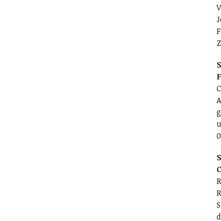
V
J
F
Z
S
C
A
g
u
0
S
C
R
R
S
d