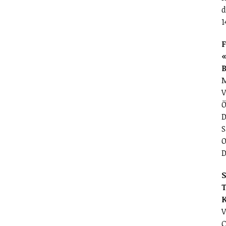
d
1
F
«
M
V
Ö
D
S
O
D
S
T
V
C