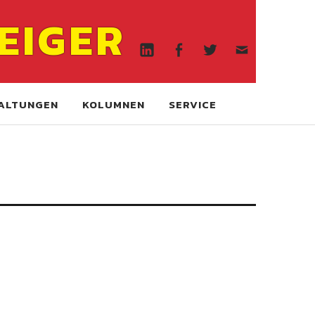
Linkedin
Facebook
Twitter
WA
EIGER
online
Linkedin
Facebook
Twitter
WA
online
ALTUNGEN
KOLUMNEN
SERVICE