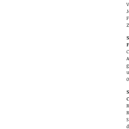
V
J
F
Z
S
C
A
g
u
0
S
C
R
R
S
d