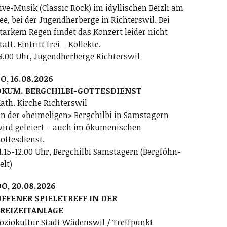
ive-Musik (Classic Rock) im idyllischen Beizli am
ee, bei der Jugendherberge in Richterswil. Bei
tarkem Regen findet das Konzert leider nicht
tatt. Eintritt frei – Kollekte.
9.00 Uhr, Jugendherberge Richterswil
O, 16.08.2026
ÖKUM. BERGCHILBI-GOTTESDIENST
ath. Kirche Richterswil
n der «heimeligen» Bergchilbi in Samstagern
ird gefeiert – auch im ökumenischen
ottesdienst.
1.15-12.00 Uhr, Bergchilbi Samstagern (Bergföhn-
elt)
O, 20.08.2026
FFENER SPIELETREFF IN DER
FREIZEITANLAGE
oziokultur Stadt Wädenswil / Treffpunkt