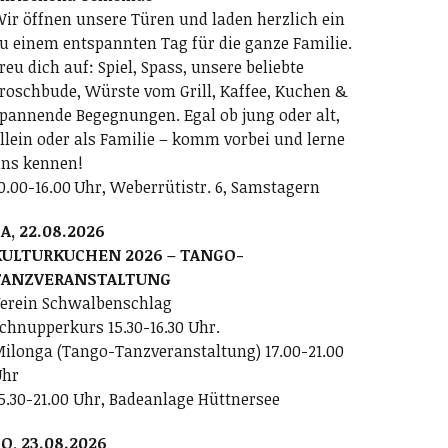
ir öffnen unsere Türen und laden herzlich ein
u einem entspannten Tag für die ganze Familie.
reu dich auf: Spiel, Spass, unsere beliebte
roschbude, Würste vom Grill, Kaffee, Kuchen &
pannende Begegnungen. Egal ob jung oder alt,
llein oder als Familie – komm vorbei und lerne
ns kennen!
0.00-16.00 Uhr, Weberrütistr. 6, Samstagern
A, 22.08.2026
KULTURKUCHEN 2026 – TANGO-
TANZVERANSTALTUNG
erein Schwalbenschlag
chnupperkurs 15.30-16.30 Uhr.
ilonga (Tango-Tanzveranstaltung) 17.00-21.00
Uhr
5.30-21.00 Uhr, Badeanlage Hüttnersee
O, 23.08.2026