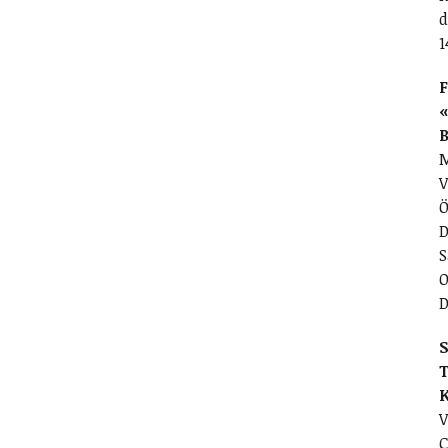
d
1
F
«
M
V
Ö
D
S
O
D
S
T
V
C