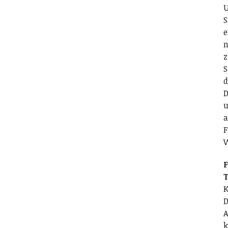
U
S
e
n
z
S
d
D
u
a
F
F
T
K
D
A
k