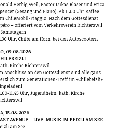
onald Herbig Weil, Pastor Lukas Blaser und Erica
pencer (Gesang und Piano). Ab 11.00 Uhr Kaffee
m ChileMobil-Piaggio. Nach dem Gottesdienst
péro – offeriert vom Verkehrsverein Richterswil
 Samstagern
1.30 Uhr, Chilbi am Horn, bei den Autoscootern
O, 09.08.2026
HILEBEIZLI
ath. Kirche Richterswil
m Anschluss an den Gottesdienst sind alle ganz
erzlich zum Generationen-Treff im «Chilebeizli»
ingeladen!
1.00-11.45 Uhr, Jugendheim, kath. Kirche
ichterswil
A, 15.08.2026
AST AVENUE – LIVE-MUSIK IM BEIZLI AM SEE
eizli am See