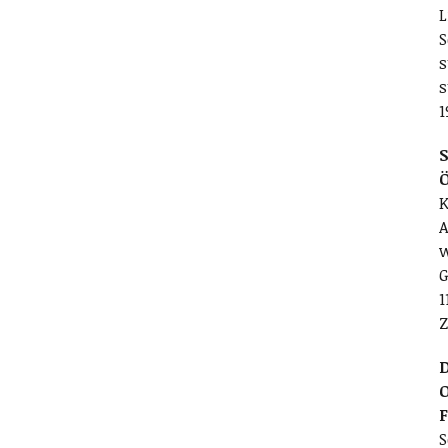
L
S
s
s
1
S
K
A
w
G
1
Z
D
O
S