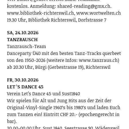
kostenlos. Anmeldung: shared-reading@gmx.ch.
www.bibliothek-richterswil.ch, www.wortwelten.ch
19.30 Uhr, Bibliothek Richterswil, Dorfstrasse 7
SA, 24.10.2026
TANZRAUSCH
Tanzrausch-Team
Danceparty Ü40 mit den besten Tanz-Tracks querbeet
von den 1950-2026 (weitere Infos: www.tanzraus.ch)
ab 20.30 Uhr, Bürgi (Gerbestrasse 19), Richterswil
FR, 30.10.2026
LETʼS DANCE 45
Verein Letʼs Dance 45 und Sust1840
Wir spielen für Alt und Jung Hits aus der Zeit der
Original-Vinyl-Single 1960ʻs bis 1980ʻs und laden Euch
zum Tanzen ein! Eintritt CHF 20.- (epochengerecht in
bar).
20.00-00.00 Uhr, Sust 1840, Seestrasse 90, Wädenswil