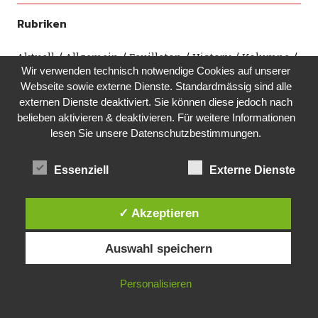
Rubriken
Aktuell
Allgemein
Feuilleton
History
Kolumne
Wir verwenden technisch notwendige Cookies auf unserer
Leser*innenmeinung
Life & Style
Lokalsport
Webseite sowie externe Dienste. Standardmässig sind alle
Mobil
Out of Richterschwyl
Out of Wättischwiil
externen Dienste deaktiviert. Sie können diese jedoch nach
Politik
Post aus Amerika
Ref. Kirche Wädenswil
belieben aktivieren & deaktivieren. Für weitere Informationen
Richterswil
Schaufenster
Veranstaltungen
lesen Sie unsere Datenschutzbestimmungen.
Vereine
Wädenswil
Wädi wandert
Wädigital
Wirtschaft
Xund und fit
ZHAW LSFM
Essenziell
Externe Dienste
Archivierte Beiträge
✓ Akzeptieren
Juli 2026
Juni 2026
Mai 2026
April 2026
März
Auswahl speichern
2026
Februar 2026
Januar 2026
Dezember 2025
November 2025
Oktober 2025
September 2025
Personalisieren
August 2025
Juli 2025
Juni 2025
Mai 2025
April
2025
März 2025
Februar 2025
Januar 2025