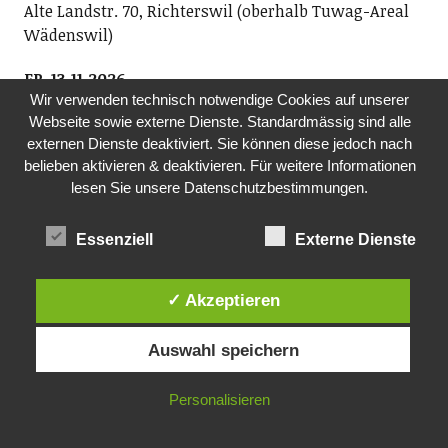
Alte Landstr. 70, Richterswil (oberhalb Tuwag-Areal
Wädenswil)
FR, 13.11.2026
Wir verwenden technisch notwendige Cookies auf unserer
LETʼS DANCE 45
Webseite sowie externe Dienste. Standardmässig sind alle
Verein Letʼs Dance 45 und Sust1840
externen Dienste deaktiviert. Sie können diese jedoch nach
Wir spielen für Alt und Jung Hits aus der Zeit der
belieben aktivieren & deaktivieren. Für weitere Informationen
Original-Vinyl-Single 1960ʻs bis 1980ʻs und laden Euch
lesen Sie unsere Datenschutzbestimmungen.
zum Tanzen ein! Eintritt CHF 20.- (epochengerecht in
bar).
Essenziell
Externe Dienste
20.00-00.00 Uhr, Sust 1840, Seestrasse 90, Wädenswil
FR, 13.11.26
✓ Akzeptieren
KONZERT
Brass Band Posaunenchor Wädenswil
Auswahl speichern
20.00 Uhr, ref. Kirche Oberrieden
Personalisieren
SO, 15.11.2026
KONZERTBRASS BAND POSAUNENCHOR