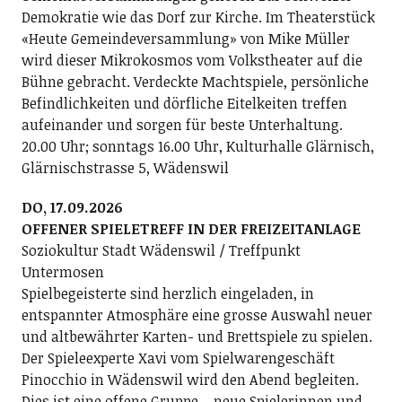
Demokratie wie das Dorf zur Kirche. Im Theaterstück
«Heute Gemeindeversammlung» von Mike Müller
wird dieser Mikrokosmos vom Volkstheater auf die
Bühne gebracht. Verdeckte Machtspiele, persönliche
Befindlichkeiten und dörfliche Eitelkeiten treffen
aufeinander und sorgen für beste Unterhaltung.
20.00 Uhr; sonntags 16.00 Uhr, Kulturhalle Glärnisch,
Glärnischstrasse 5, Wädenswil
DO, 17.09.2026
OFFENER SPIELETREFF IN DER FREIZEITANLAGE
Soziokultur Stadt Wädenswil / Treffpunkt
Untermosen
Spielbegeisterte sind herzlich eingeladen, in
entspannter Atmosphäre eine grosse Auswahl neuer
und altbewährter Karten- und Brettspiele zu spielen.
Der Spieleexperte Xavi vom Spielwarengeschäft
Pinocchio in Wädenswil wird den Abend begleiten.
Dies ist eine offene Gruppe – neue Spielerinnen und