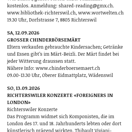
kostenlos. Anmeldung: shared-reading@gmx.ch.
www.bibliothek-richterswil.ch, www.wortwelten.ch
19.30 Uhr, Dorfstrasse 7, 8805 Richterswil
SA, 12.09.2026
GROSSER CHINDERBÖRSEMÄRT
Eltern verkaufen gebrauchte Kindersachen; Getränke
und Essen gibt’s im Märt-Beizli. Der Märt findet bei
jeder Witterung draussen statt.
Nähere Info: www.chinderboersemaert.ch
09.00-13.30 Uhr, Oberer Eidmattplatz, Wädenswil
SO, 13.09.2026
RICHTERSWILER KONZERTE «FOREIGNERS IN
LONDON»
Richterswiler Konzerte
Das Programm widmet sich Komponisten, die im
London des 17. und 18. Jahrhunderts lebten oder dort
künstlerisch prägend wirkten. Thibault Viviani-