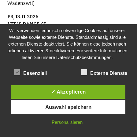
Wädenswil)
FR, 13.11.2026
LETʼS DANCE 45
Wir verwenden technisch notwendige Cookies auf unserer
Verein Letʼs Dance 45 und Sust1840
Webseite sowie externe Dienste. Standardmässig sind alle
Wir spielen für Alt und Jung Hits aus der Zeit der
externen Dienste deaktiviert. Sie können diese jedoch nach
Original-Vinyl-Single 1960ʻs bis 1980ʻs und laden Euch
belieben aktivieren & deaktivieren. Für weitere Informationen
zum Tanzen ein! Eintritt CHF 20.- (epochengerecht in
lesen Sie unsere Datenschutzbestimmungen.
bar).
20.00-00.00 Uhr, Sust 1840, Seestrasse 90, Wädenswil
Essenziell
Externe Dienste
FR, 13.11.26
KONZERT
✓ Akzeptieren
Brass Band Posaunenchor Wädenswil
20.00 Uhr, ref. Kirche Oberrieden
Auswahl speichern
SO, 15.11.2026
Personalisieren
KONZERTBRASS BAND POSAUNENCHOR
WÄDENSWIL