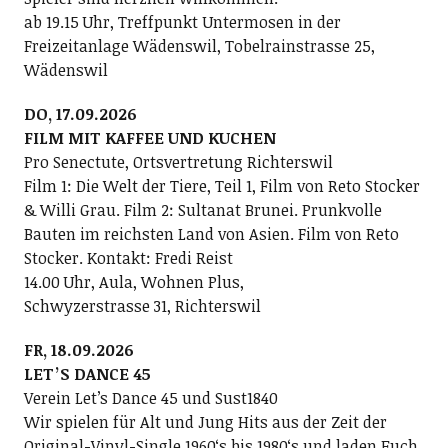
ab 19.15 Uhr, Treffpunkt Untermosen in der
Freizeitanlage Wädenswil, Tobelrainstrasse 25,
Wädenswil
DO, 17.09.2026
FILM MIT KAFFEE UND KUCHEN
Pro Senectute, Ortsvertretung Richterswil
Film 1: Die Welt der Tiere, Teil 1, Film von Reto Stocker
& Willi Grau. Film 2: Sultanat Brunei. Prunkvolle
Bauten im reichsten Land von Asien. Film von Reto
Stocker. Kontakt: Fredi Reist
14.00 Uhr, Aula, Wohnen Plus,
Schwyzerstrasse 31, Richterswil
FR, 18.09.2026
LETʼS DANCE 45
Verein Letʼs Dance 45 und Sust1840
Wir spielen für Alt und Jung Hits aus der Zeit der
Original-Vinyl-Single 1960ʻs bis 1980ʻs und laden Euch