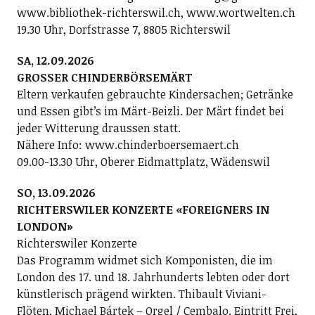
www.bibliothek-richterswil.ch, www.wortwelten.ch
19.30 Uhr, Dorfstrasse 7, 8805 Richterswil
SA, 12.09.2026
GROSSER CHINDERBÖRSEMÄRT
Eltern verkaufen gebrauchte Kindersachen; Getränke
und Essen gibt’s im Märt-Beizli. Der Märt findet bei
jeder Witterung draussen statt.
Nähere Info: www.chinderboersemaert.ch
09.00-13.30 Uhr, Oberer Eidmattplatz, Wädenswil
SO, 13.09.2026
RICHTERSWILER KONZERTE «FOREIGNERS IN
LONDON»
Richterswiler Konzerte
Das Programm widmet sich Komponisten, die im
London des 17. und 18. Jahrhunderts lebten oder dort
künstlerisch prägend wirkten. Thibault Viviani-
Flöten, Michael Bártek – Orgel / Cembalo. Eintritt Frei,