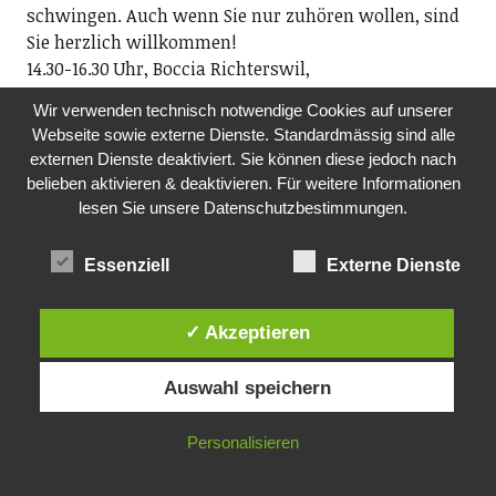
schwingen. Auch wenn Sie nur zuhören wollen, sind
Sie herzlich willkommen!
14.30-16.30 Uhr, Boccia Richterswil,
Alte Landstr. 70, Richterswil (oberhalb Tuwag-Areal
Wir verwenden technisch notwendige Cookies auf unserer
Wädenswil)
Webseite sowie externe Dienste. Standardmässig sind alle
externen Dienste deaktiviert. Sie können diese jedoch nach
FR, 13.11.2026
belieben aktivieren & deaktivieren. Für weitere Informationen
LETʼS DANCE 45
lesen Sie unsere Datenschutzbestimmungen.
Verein Letʼs Dance 45 und Sust1840
Wir spielen für Alt und Jung Hits aus der Zeit der
Essenziell
Externe Dienste
Original-Vinyl-Single 1960ʻs bis 1980ʻs und laden Euch
zum Tanzen ein! Eintritt CHF 20.- (epochengerecht in
bar).
✓ Akzeptieren
20.00-00.00 Uhr, Sust 1840, Seestrasse 90, Wädenswil
Auswahl speichern
FR, 13.11.26
KONZERT
Personalisieren
Brass Band Posaunenchor Wädenswil
20.00 Uhr, ref. Kirche Oberrieden