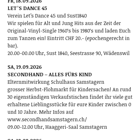
FR, 18.09.2026
LETʼS DANCE 45
Verein Letʼs Dance 45 und Sust1840
Wir spielen für Alt und Jung Hits aus der Zeit der
Original-Vinyl-Single 1960ʻs bis 1980ʻs und laden Euch
zum Tanzen ein! Eintritt CHF 20.- (epochengerecht in
bar).
20.00-00.00 Uhr, Sust 1840, Seestrasse 90, Wädenswil
SA, 19.09.2026
SECONDHAND – ALLES FÜRS KIND
Elternmitwirkung Schulhaus Samstagern
grosser Herbst-Flohmarkt für Kindersachen! An rund
30 eigenständigen Verkaufstischen findet ihr viele gut
erhaltene Lieblingsstücke für eure Kinder zwischen 0
und 10 Jahre. Mehr Infos auf
www.secondhandsamstagern.ch/
09.00-12.00 Uhr, Haaggeri-Saal Samstagern